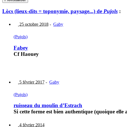
Lòcs (lieux-dits = toponymie, paysage...) de
Pujols
:
25 octobre 2018
-
Gaby
(Pujols)
Fabey
Cf Haouey
5 février 2017
-
Gaby
(Pujols)
ruisseau du moulin d’Estrach
Si cette forme est bien authentique (quoique elle a
4 février 2014