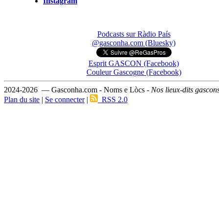
Instagram
Podcasts sur Ràdio País
@gasconha.com (Bluesky)
Esprit GASCON (Facebook)
Couleur Gascogne (Facebook)
2024-2026 — Gasconha.com - Noms e Lòcs -
Nos lieux-dits gascon
Plan du site
|
Se connecter
|
RSS 2.0