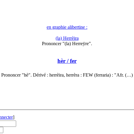
en graphie alibertine :
(la) Herrèira
Prononcer "(la) Herreÿre".
hèr
/ fer
Prononcer "hè". Dérivé : herrèira, herrèra : FEW (ferraria) : "Afr. (…)
nnecter
]