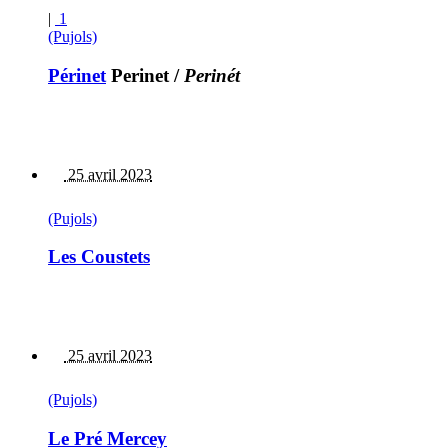
|
1
(Pujols)
Périnet
Perinet
/
Perinét
25 avril 2023
(Pujols)
Les Coustets
25 avril 2023
(Pujols)
Le Pré Mercey