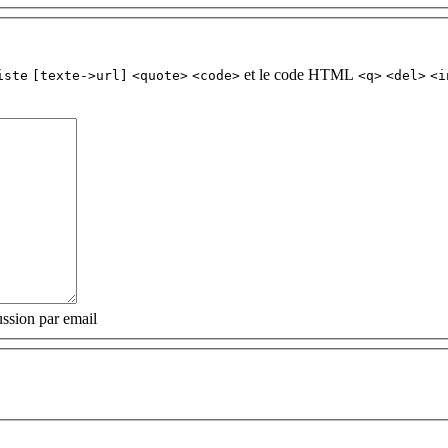
et le code HTML
iste
[texte->url]
<quote>
<code>
<q>
<del>
<i
ssion par email