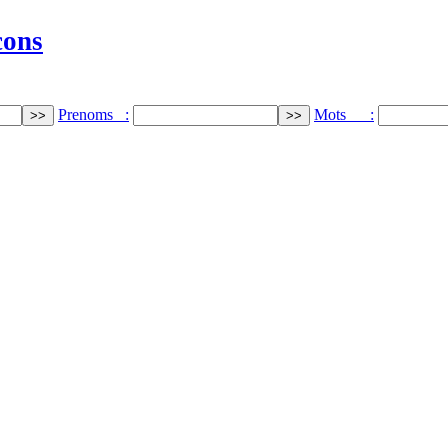
cons
Prenoms :
Mots :