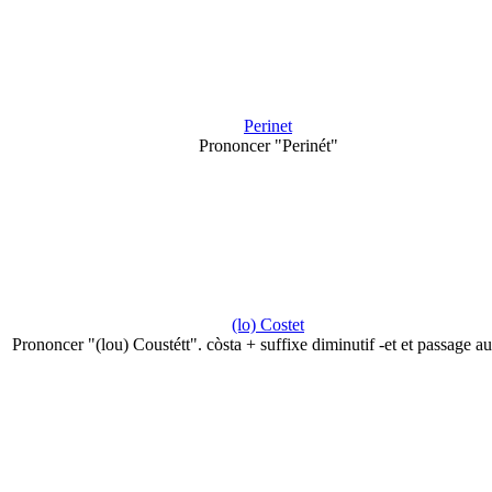
Perinet
Prononcer "Perinét"
(lo) Costet
Prononcer "(lou) Coustétt". còsta + suffixe diminutif -et et passage a