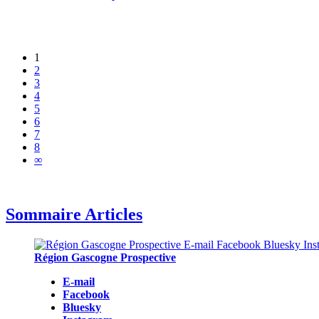
1
2
3
4
5
6
7
8
∞
Sommaire Articles
Région Gascogne Prospective
E-mail
Facebook
Bluesky