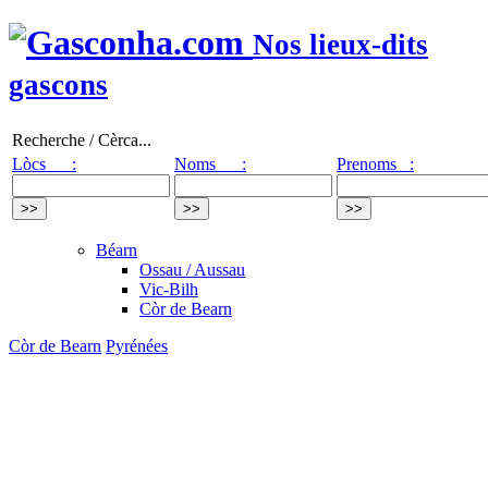
Nos lieux-dits
gascons
Recherche / Cèrca...
Lòcs :
Noms :
Prenoms :
Béarn
Ossau / Aussau
Vic-Bilh
Còr de Bearn
Còr de Bearn
Pyrénées