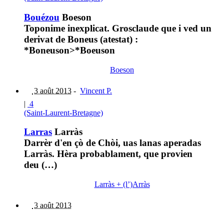
Bouézou
Boeson
Toponime inexplicat. Grosclaude que i ved un
derivat de Boneus (atestat) :
*Boneuson>*Boeuson
Boeson
3 août 2013
-
Vincent P.
|
4
(Saint-Laurent-Bretagne)
Larras
Larràs
Darrèr d'en çò de Chòi, uas lanas aperadas
Larràs. Hèra probablament, que provien
deu (…)
Larràs + (l’)Arràs
3 août 2013