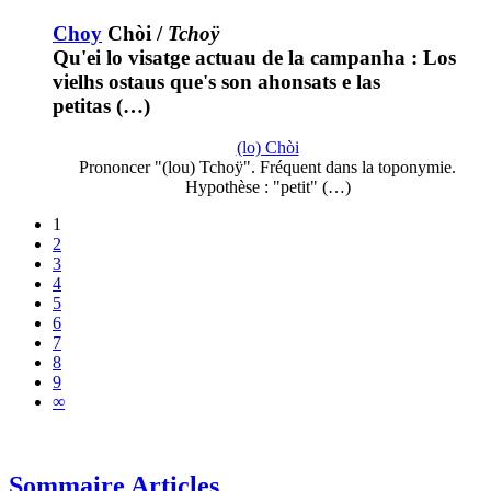
Choy
Chòi
/
Tchoÿ
Qu'ei lo visatge actuau de la campanha : Los
vielhs ostaus que's son ahonsats e las
petitas (…)
(lo) Chòi
Prononcer "(lou) Tchoÿ". Fréquent dans la toponymie.
Hypothèse : "petit" (…)
1
2
3
4
5
6
7
8
9
∞
Sommaire Articles