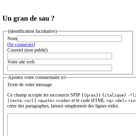
Un gran de sau ?
(identification facultative)
Nom
[
Se connecter
]
Courriel (non publié)
Votre site web
Ajoutez votre commentaire ici
Texte de votre message
Ce champ accepte les raccourcis SPIP
{{gras}}
{italique}
-*l
et le code HTML
[texte->url]
<quote>
<code>
<q>
<del>
<in
créer des paragraphes, laissez simplement des lignes vides.