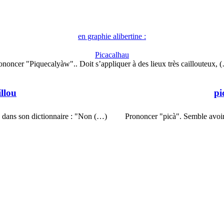
en graphie alibertine :
Picacalhau
ononcer "Piquecalyàw".. Doit s’appliquer à des lieux très caillouteux, 
illou
pi
 dans son dictionnaire : "Non (…)
Prononcer "picà". Semble avoir