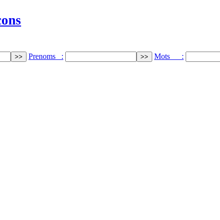
cons
Prenoms :
Mots :