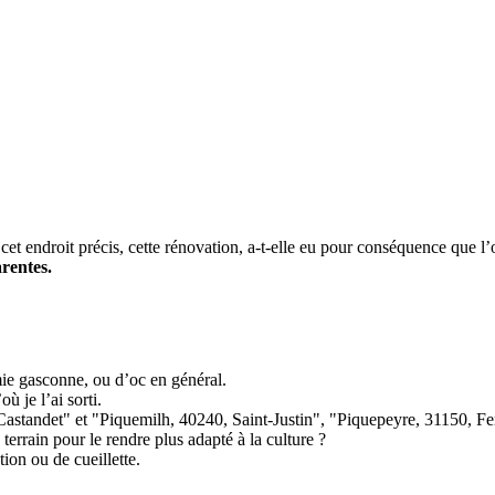
cet endroit précis, cette rénovation, a-t-elle eu pour conséquence que l’o
rentes.
ie gasconne, ou d’oc en général.
ù je l’ai sorti.
 Castandet" et "Piquemilh, 40240, Saint-Justin", "Piquepeyre, 31150, Feno
 terrain pour le rendre plus adapté à la culture ?
ion ou de cueillette.