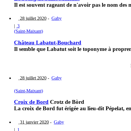
Il est souvent rageant de n'avoir pas le nom des
28 juillet 2020
-
Gaby
|
3
(Saint-Maixant)
Château Labatut-Bouchard
Il semble que Labatut soit le toponyme à propr
28 juillet 2020
-
Gaby
(Saint-Maixant)
Croix de Bord
Crotz de Bòrd
La croix de Bord fut érigée au lieu-dit Pépelat,
31 janvier 2020
-
Gaby
|
1