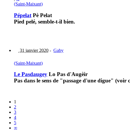
(Saint-Maixant)
Pépelat
Pè Pelat
Pied pelé, semble-t-il bien.
31 janvier 2020
-
Gaby
(Saint-Maixant)
Le Pasdaugey
Lo Pas d'Augèir
Pas dans le sens de "passage d'une digue" (voir 
1
2
3
4
5
∞