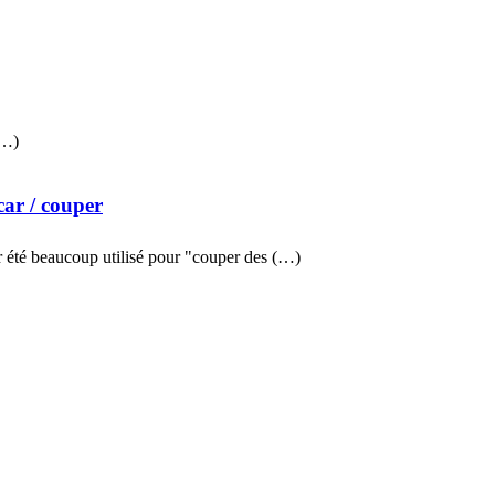
(…)
car
/ couper
 été beaucoup utilisé pour "couper des (…)