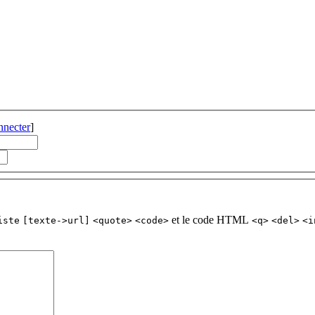
nnecter
]
et le code HTML
iste
[texte->url]
<quote>
<code>
<q>
<del>
<i