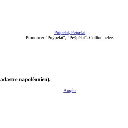
Puipelat, Peipelat
Prononcer "Puÿpélat", "Peÿpélat". Colline pelée.
cadastre napoléonien).
Augèir