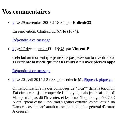
Vos commentaires
#
Le 29 novembre 2007 à 18:35
,
par
Kaliente33
En rénovation. Chateau du XVIe (1674).
Répondre à ce message
#
Le 17 décembre 2009 à 16:32
,
par
Vincent.P
Cela fait un moment que je ne suis pas passé sur la rive droite à 
Terrifiante la mode qui met les murs à nu avec pierres appa
Répondre à ce message
#
Le 20 avril 2014 à 22:38
,
par
Tederic M.
Pique ci, pique ça
On rencontre ici et là des composés de "pica*" dans la toponym
J’ai cité picar toja = couper de la "touye", mais je ne sais plus d’o
Mais je n’ai pas dû l’inventer, et les lieux "Piquetouge, 40270,
Alors, "picar calhau" pourrait signifier extraire les cailloux d’un
Dans ce cas, "picar" aurait un sens un peu plus général d’extract
A creuser...