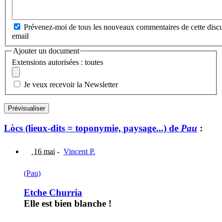
Prévenez-moi de tous les nouveaux commentaires de cette discu
email
Ajouter un document
Extensions autorisées : toutes
Je veux recevoir la Newsletter
Lòcs (lieux-dits = toponymie, paysage...) de
Pau
:
16 mai
-
Vincent P.
(Pau)
Etche Churria
Elle est bien blanche !