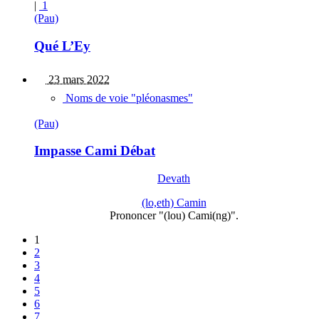
|
1
(Pau)
Qué L’Ey
23 mars 2022
Noms de voie "pléonasmes"
(Pau)
Impasse Cami Débat
Devath
(lo,eth) Camin
Prononcer "(lou) Cami(ng)".
1
2
3
4
5
6
7