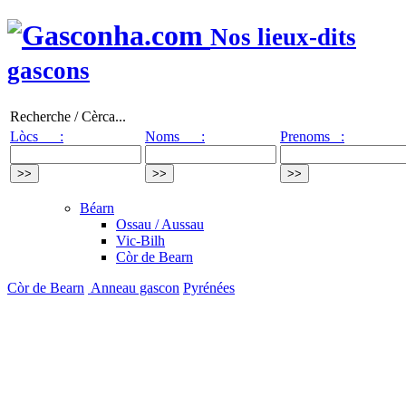
Nos lieux-dits
gascons
Recherche / Cèrca...
Lòcs :
Noms :
Prenoms :
Béarn
Ossau / Aussau
Vic-Bilh
Còr de Bearn
Còr de Bearn
Anneau gascon
Pyrénées