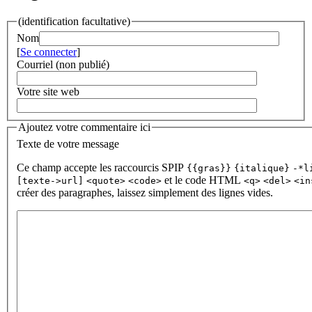
(identification facultative)
Nom
[
Se connecter
]
Courriel (non publié)
Votre site web
Ajoutez votre commentaire ici
Texte de votre message
Ce champ accepte les raccourcis SPIP
{{gras}}
{italique}
-*l
et le code HTML
[texte->url]
<quote>
<code>
<q>
<del>
<in
créer des paragraphes, laissez simplement des lignes vides.