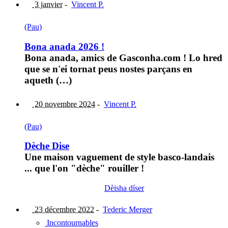
3 janvier
-
Vincent P.
(Pau)
Bona anada 2026 !
Bona anada, amics de Gasconha.com ! Lo hred
que se n'ei tornat peus nostes parçans en
aqueth (…)
20 novembre 2024
-
Vincent P.
(Pau)
Dèche Dise
Une maison vaguement de style basco-landais
... que l'on "dèche" rouiller !
Dèisha díser
23 décembre 2022
-
Tederic Merger
Incontournables