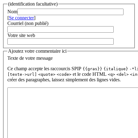
(identification facultative)
Nom
[
Se connecter
]
Courriel (non publié)
Votre site web
Ajoutez votre commentaire ici
Texte de votre message
Ce champ accepte les raccourcis SPIP
{{gras}}
{italique}
-*l
et le code HTML
[texte->url]
<quote>
<code>
<q>
<del>
<in
créer des paragraphes, laissez simplement des lignes vides.