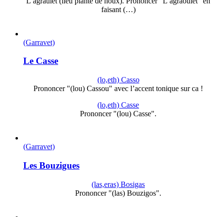
L’agraulet (lieu planté de houx). Prononcer "L’agraoulét" en
faisant (…)
(Garravet)
Le Casse
(lo,eth) Casso
Prononcer "(lou) Cassou" avec l’accent tonique sur ca !
(lo,eth) Casse
Prononcer "(lou) Casse".
(Garravet)
Les Bouzigues
(las,eras) Bosigas
Prononcer "(las) Bouzigos".