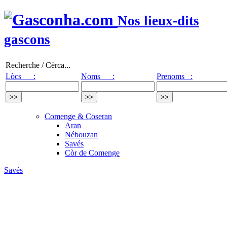
Nos lieux-dits
gascons
Recherche / Cèrca...
Lòcs :
Noms :
Prenoms :
Comenge & Coseran
Aran
Nébouzan
Savés
Còr de Comenge
Savés