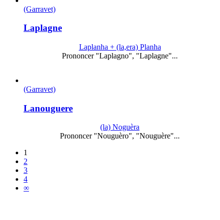
(Garravet)
Laplagne
Laplanha + (la,era) Planha
Prononcer "Laplagno", "Laplagne"...
(Garravet)
Lanouguere
(la) Noguèra
Prononcer "Nouguèro", "Nouguère"...
1
2
3
4
∞