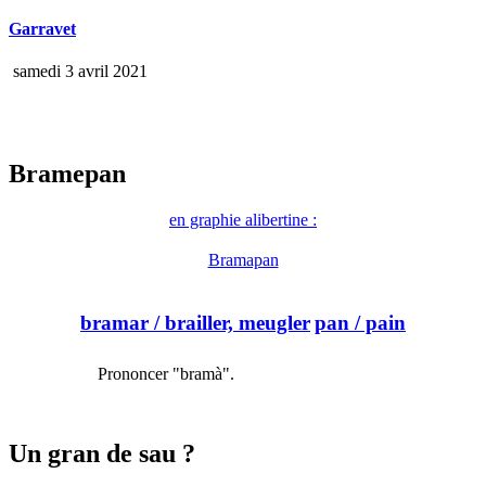
Garravet
samedi 3 avril 2021
Bramepan
en graphie alibertine :
Bramapan
bramar
/ brailler, meugler
pan
/ pain
Prononcer "bramà".
Un gran de sau ?