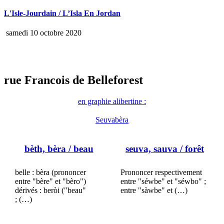
L'Isle-Jourdain / L’Isla En Jordan
samedi 10 octobre 2020
rue Francois de Belleforest
en graphie alibertine :
Seuvabèra
bèth, bèra
/ beau
seuva, sauva
/ forêt
belle : bèra (prononcer
Prononcer respectivement
entre "bère" et "bèro")
entre "séwbe" et "séwbo" ;
dérivés : beròi ("beau"
entre "sàwbe" et (…)
; (…)