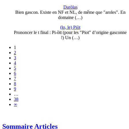
Daròlas
Bien gascon. Existe en NF et NL, de même que "aroles". En
domaine (…)
(lo, le) Piòt
Prononcer le t final : Pi-òtt (pour les "Piot" d’origine gasconne
!) Un (…)
1
2
3
4
5
6
7
8
9
…
38
∞
Sommaire Articles