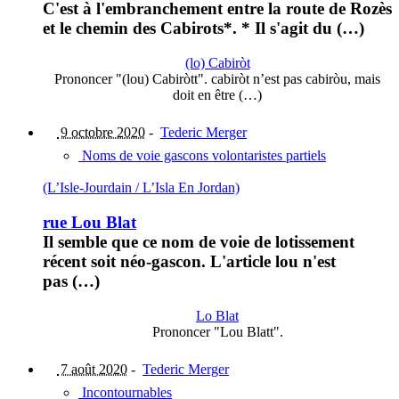
C'est à l'embranchement entre la route de Rozès
et le chemin des Cabirots*. * Il s'agit du (…)
(lo) Cabiròt
Prononcer "(lou) Cabiròtt". cabiròt n’est pas cabiròu, mais
doit en être (…)
9 octobre 2020
-
Tederic Merger
Noms de voie gascons volontaristes partiels
(L’Isle-Jourdain / L’Isla En Jordan)
rue Lou Blat
Il semble que ce nom de voie de lotissement
récent soit néo-gascon. L'article lou n'est
pas (…)
Lo Blat
Prononcer "Lou Blatt".
7 août 2020
-
Tederic Merger
Incontournables