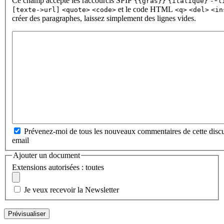
Ce champ accepte les raccourcis SPIP
{{gras}}
{italique}
-*l
et le code HTML
[texte->url]
<quote>
<code>
<q>
<del>
<in
créer des paragraphes, laissez simplement des lignes vides.
Prévenez-moi de tous les nouveaux commentaires de cette discu
email
Ajouter un document
Extensions autorisées : toutes
Je veux recevoir la Newsletter