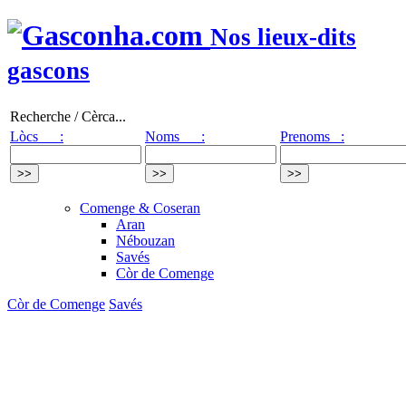
Nos lieux-dits
gascons
Recherche / Cèrca...
Lòcs :
Noms :
Prenoms :
Comenge & Coseran
Aran
Nébouzan
Savés
Còr de Comenge
Còr de Comenge
Savés