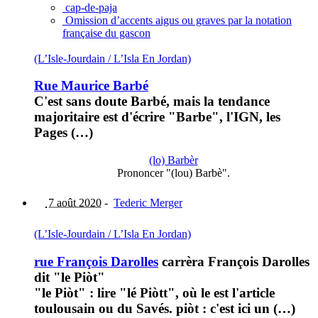
cap-de-paja
Omission d’accents aigus ou graves par la notation
française du gascon
(L’Isle-Jourdain / L’Isla En Jordan)
Rue Maurice Barbé
C'est sans doute Barbé, mais la tendance
majoritaire est d'écrire "Barbe", l'IGN, les
Pages (…)
(lo) Barbèr
Prononcer "(lou) Barbè".
7 août 2020
-
Tederic Merger
(L’Isle-Jourdain / L’Isla En Jordan)
rue François Darolles
carrèra François Darolles
dit "le Piòt"
"le Piòt" : lire "lé Piòtt", où le est l'article
toulousain ou du Savés. piòt : c'est ici un (…)