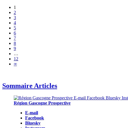
1
2
3
4
5
6
7
8
9
…
12
∞
Sommaire Articles
Région Gascogne Prospective
E-mail
Facebook
Bluesky