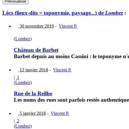
Lòcs (lieux-dits = toponymie, paysage...) de
Lombez
:
30 novembre 2019
-
Vincent P.
(Lombez)
Château de Barbet
Barbet depuis au moins Cassini : le toponyme n'e
12 janvier 2018
-
Vincent P.
|
1
(Lombez)
Rue de la Reilhe
Les noms des rues sont parfois restés authentiqu
5 janvier 2018
-
Vincent P.
|
2
(Lombez)