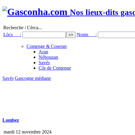
Nos lieux-dits gas
Recherche / Cèrca...
Lòcs :
Noms :
Comenge & Coseran
Aran
Nébouzan
Savés
Còr de Comenge
Savés
Gascogne médiane
Lombez
mardi 12 novembre 2024