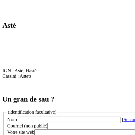
Asté
IGN : Asté, Hasté
Cassini : Astets
Un gran de sau ?
(identification facultative)
Nom
[
Se co
Courriel (non publié)
Votre site web