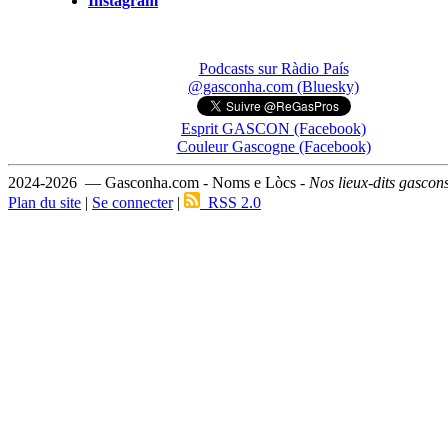
Instagram
Podcasts sur Ràdio País
@gasconha.com (Bluesky)
Esprit GASCON (Facebook)
Couleur Gascogne (Facebook)
2024-2026 — Gasconha.com - Noms e Lòcs -
Nos lieux-dits gascon
Plan du site
|
Se connecter
|
RSS 2.0