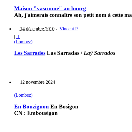
Maison "vasconne" au bourg
Ah, j'aimerais connaître son petit nom à cette m
14 décembre 2010
-
Vincent P.
|
1
(Lombez)
Les Sarrades
Las Sarradas
/
Laÿ Sarrados
12 novembre 2024
(Lombez)
En Bouziguon
En Bosigon
CN : Embousigon