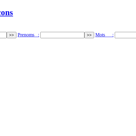
cons
Prenoms :
Mots :