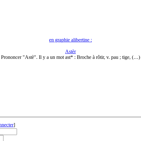
en graphie alibertine :
Astèr
Prononcer "Astè". Il y a un mot ast* : Broche à rôtir, v. pau ; tige, (…)
nnecter
]