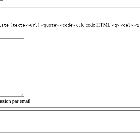
et le code HTML
iste
[texte->url]
<quote>
<code>
<q>
<del>
<i
ssion par email