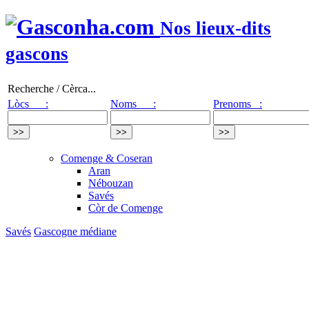
Nos lieux-dits
gascons
Recherche / Cèrca...
Lòcs :
Noms :
Prenoms :
Comenge & Coseran
Aran
Nébouzan
Savés
Còr de Comenge
Savés
Gascogne médiane