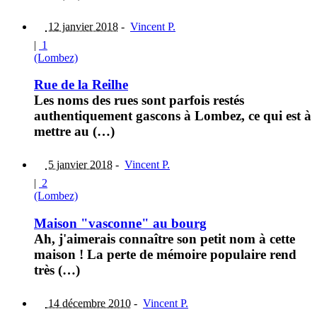
12 janvier 2018
-
Vincent P.
|
1
(Lombez)
Rue de la Reilhe
Les noms des rues sont parfois restés
authentiquement gascons à Lombez, ce qui est à
mettre au (…)
5 janvier 2018
-
Vincent P.
|
2
(Lombez)
Maison "vasconne" au bourg
Ah, j'aimerais connaître son petit nom à cette
maison ! La perte de mémoire populaire rend
très (…)
14 décembre 2010
-
Vincent P.