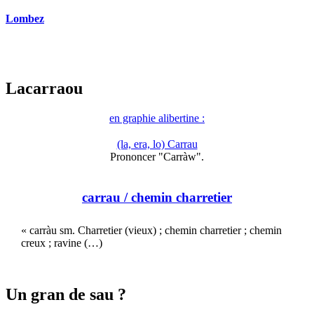
Lombez
Lacarraou
en graphie alibertine :
(la, era, lo) Carrau
Prononcer "Carràw".
carrau
/ chemin charretier
« carràu sm. Charretier (vieux) ; chemin charretier ; chemin
creux ; ravine (…)
Un gran de sau ?