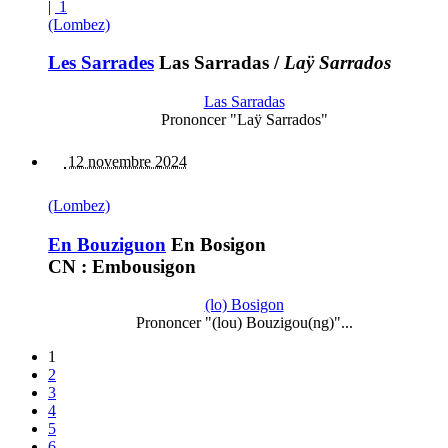
|
1
(Lombez)
Les Sarrades
Las Sarradas
/
Laÿ Sarrados
Las Sarradas
Prononcer "Laÿ Sarrados"
12 novembre 2024
(Lombez)
En Bouziguon
En Bosigon
CN : Embousigon
(lo) Bosigon
Prononcer "(lou) Bouzigou(ng)"...
1
2
3
4
5
6