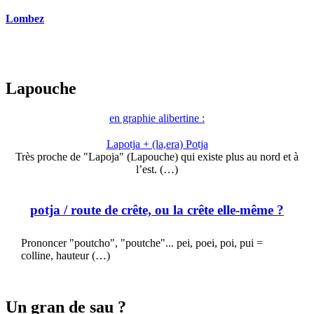
Lombez
Lapouche
en graphie alibertine :
Lapotja + (la,era) Potja
Très proche de "Lapoja" (Lapouche) qui existe plus au nord et à
l’est. (…)
potja
/ route de crête, ou la crête elle-même ?
Prononcer "poutcho", "poutche"... pei, poei, poi, pui =
colline, hauteur (…)
Un gran de sau ?