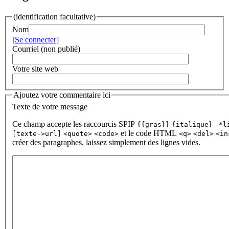
(identification facultative)
Nom
[
Se connecter
]
Courriel (non publié)
Votre site web
Ajoutez votre commentaire ici
Texte de votre message
Ce champ accepte les raccourcis SPIP
{{gras}}
{italique}
-*l
et le code HTML
[texte->url]
<quote>
<code>
<q>
<del>
<in
créer des paragraphes, laissez simplement des lignes vides.