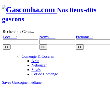
Nos lieux-dits
gascons
Recherche / Cèrca...
Lòcs :
Noms :
Prenoms :
Comenge & Coseran
Aran
Nébouzan
Savés
Còr de Comenge
Savés
Gascogne médiane