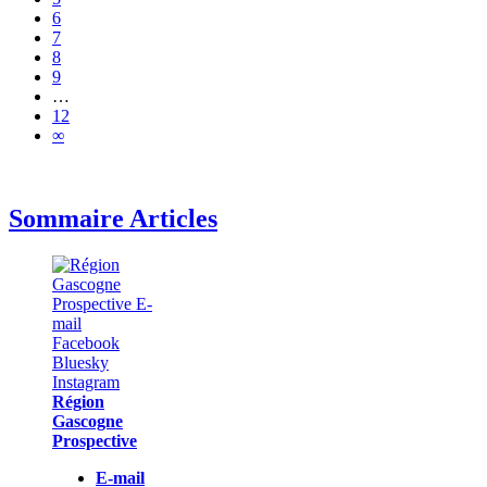
6
7
8
9
…
12
∞
Sommaire Articles
Région
Gascogne
Prospective
E-mail