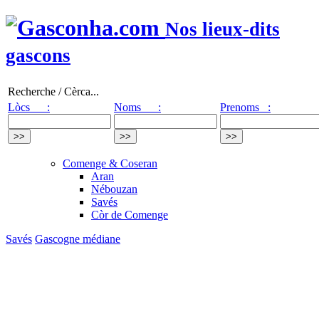
Nos lieux-dits
gascons
Recherche / Cèrca...
Lòcs :
Noms :
Prenoms :
Comenge & Coseran
Aran
Nébouzan
Savés
Còr de Comenge
Savés
Gascogne médiane