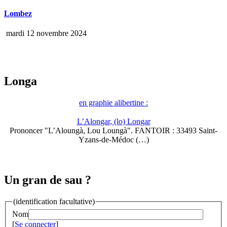
Lombez
mardi 12 novembre 2024
Longa
en graphie alibertine :
L’Alongar, (lo) Longar
Prononcer "L’Aloungà, Lou Loungà". FANTOIR : 33493 Saint-
Yzans-de-Médoc (…)
Un gran de sau ?
(identification facultative)
Nom
[
Se connecter
]