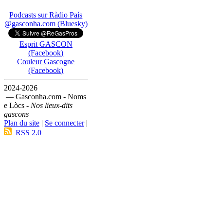
Podcasts sur Ràdio País
@gasconha.com (Bluesky)
Esprit GASCON
(Facebook)
Couleur Gascogne
(Facebook)
2024-2026
— Gasconha.com - Noms
e Lòcs -
Nos lieux-dits
gascons
Plan du site
|
Se connecter
|
RSS 2.0