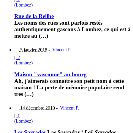
(Lombez)
Rue de la Reilhe
Les noms des rues sont parfois restés
authentiquement gascons à Lombez, ce qui est à
mettre au (…)
5 janvier 2018
-
Vincent P.
|
2
(Lombez)
Maison "vasconne" au bourg
Ah, j'aimerais connaître son petit nom à cette
maison ! La perte de mémoire populaire rend
très (…)
14 décembre 2010
-
Vincent P.
|
1
(Lombez)
Les Sarrades
Las Sarradas
/
Laÿ Sarrados