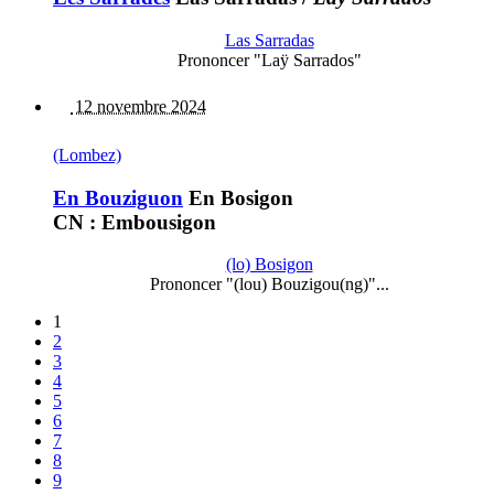
Las Sarradas
Prononcer "Laÿ Sarrados"
12 novembre 2024
(Lombez)
En Bouziguon
En Bosigon
CN : Embousigon
(lo) Bosigon
Prononcer "(lou) Bouzigou(ng)"...
1
2
3
4
5
6
7
8
9