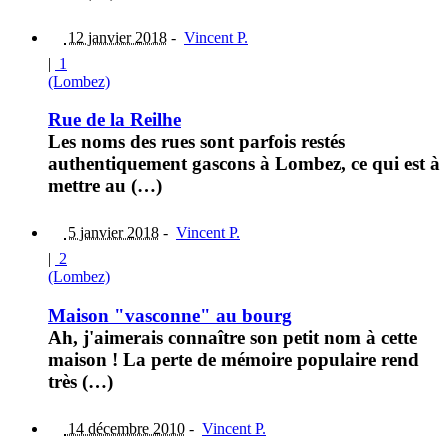
12 janvier 2018
-
Vincent P.
|
1
(Lombez)
Rue de la Reilhe
Les noms des rues sont parfois restés
authentiquement gascons à Lombez, ce qui est à
mettre au (…)
5 janvier 2018
-
Vincent P.
|
2
(Lombez)
Maison "vasconne" au bourg
Ah, j'aimerais connaître son petit nom à cette
maison ! La perte de mémoire populaire rend
très (…)
14 décembre 2010
-
Vincent P.