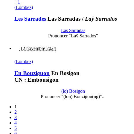
|
1
(Lombez)
Les Sarrades
Las Sarradas
/
Laÿ Sarrados
Las Sarradas
Prononcer "Laÿ Sarrados"
12 novembre 2024
(Lombez)
En Bouziguon
En Bosigon
CN : Embousigon
(lo) Bosigon
Prononcer "(lou) Bouzigou(ng)"...
1
2
3
4
5
6