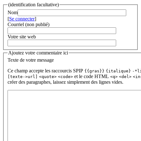
(identification facultative)
Nom
[
Se connecter
]
Courriel (non publié)
Votre site web
Ajoutez votre commentaire ici
Texte de votre message
Ce champ accepte les raccourcis SPIP
{{gras}}
{italique}
-*l
et le code HTML
[texte->url]
<quote>
<code>
<q>
<del>
<in
créer des paragraphes, laissez simplement des lignes vides.