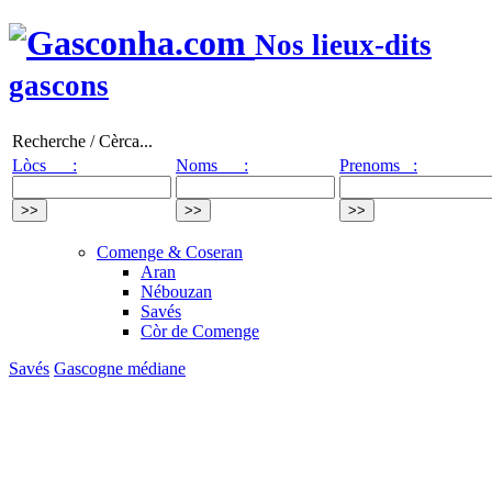
Nos lieux-dits
gascons
Recherche / Cèrca...
Lòcs :
Noms :
Prenoms :
Comenge & Coseran
Aran
Nébouzan
Savés
Còr de Comenge
Savés
Gascogne médiane