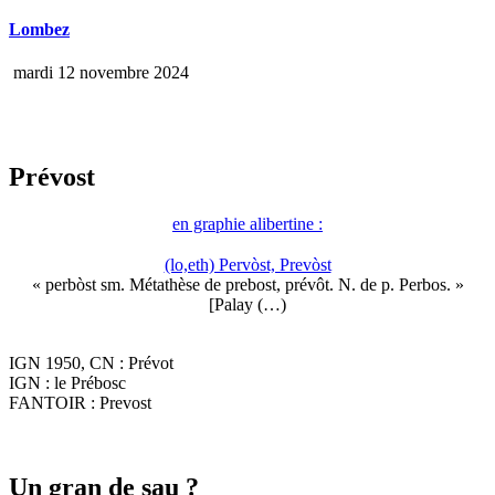
Lombez
mardi 12 novembre 2024
Prévost
en graphie alibertine :
(lo,eth) Pervòst, Prevòst
« perbòst sm. Métathèse de prebost, prévôt. N. de p. Perbos. »
[Palay (…)
IGN 1950, CN : Prévot
IGN : le Prébosc
FANTOIR : Prevost
Un gran de sau ?