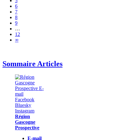
5
6
7
8
9
…
12
∞
Sommaire Articles
Région
Gascogne
Prospective
E-mail