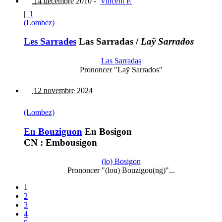
14 décembre 2010
-
Vincent P.
|
1
(Lombez)
Les Sarrades
Las Sarradas
/
Laÿ Sarrados
Las Sarradas
Prononcer "Laÿ Sarrados"
12 novembre 2024
(Lombez)
En Bouziguon
En Bosigon
CN : Embousigon
(lo) Bosigon
Prononcer "(lou) Bouzigou(ng)"...
1
2
3
4