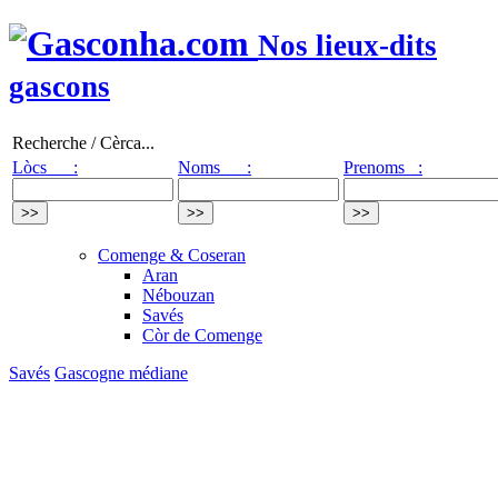
Nos lieux-dits
gascons
Recherche / Cèrca...
Lòcs :
Noms :
Prenoms :
Comenge & Coseran
Aran
Nébouzan
Savés
Còr de Comenge
Savés
Gascogne médiane