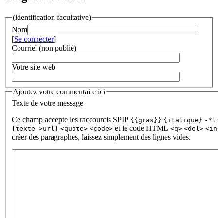
(identification facultative)
Nom
[
Se connecter
]
Courriel (non publié)
Votre site web
Ajoutez votre commentaire ici
Texte de votre message
Ce champ accepte les raccourcis SPIP
{{gras}}
{italique}
-*l
et le code HTML
[texte->url]
<quote>
<code>
<q>
<del>
<in
créer des paragraphes, laissez simplement des lignes vides.