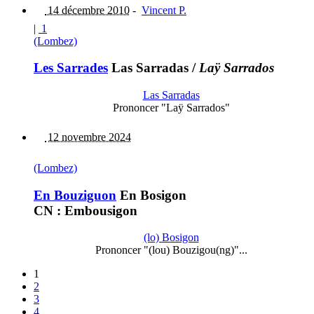
14 décembre 2010
-
Vincent P.
|
1
(Lombez)
Les Sarrades
Las Sarradas
/
Laÿ Sarrados
Las Sarradas
Prononcer "Laÿ Sarrados"
12 novembre 2024
(Lombez)
En Bouziguon
En Bosigon
CN : Embousigon
(lo) Bosigon
Prononcer "(lou) Bouzigou(ng)"...
1
2
3
4