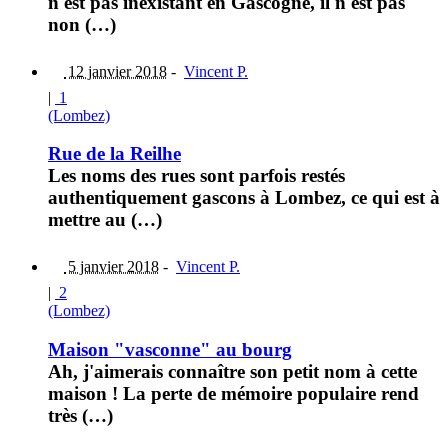
n'est pas inexistant en Gascogne, il n'est pas
non (…)
12 janvier 2018
-
Vincent P.
|
1
(Lombez)
Rue de la Reilhe
Les noms des rues sont parfois restés
authentiquement gascons à Lombez, ce qui est à
mettre au (…)
5 janvier 2018
-
Vincent P.
|
2
(Lombez)
Maison "vasconne" au bourg
Ah, j'aimerais connaître son petit nom à cette
maison ! La perte de mémoire populaire rend
très (…)