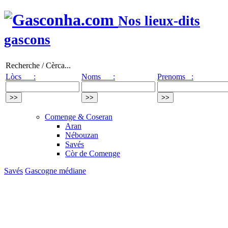
Nos lieux-dits
gascons
Recherche / Cèrca...
Lòcs :
Noms :
Prenoms :
Comenge & Coseran
Aran
Nébouzan
Savés
Còr de Comenge
Savés
Gascogne médiane