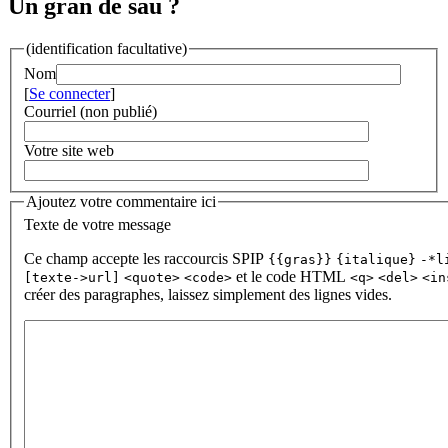
Un gran de sau ?
(identification facultative)
Nom
[
Se connecter
]
Courriel (non publié)
Votre site web
Ajoutez votre commentaire ici
Texte de votre message
Ce champ accepte les raccourcis SPIP
{{gras}}
{italique}
-*l
et le code HTML
[texte->url]
<quote>
<code>
<q>
<del>
<in
créer des paragraphes, laissez simplement des lignes vides.