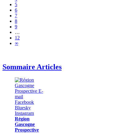
5
6
7
8
9
…
12
∞
Sommaire Articles
Région
Gascogne
Prospective