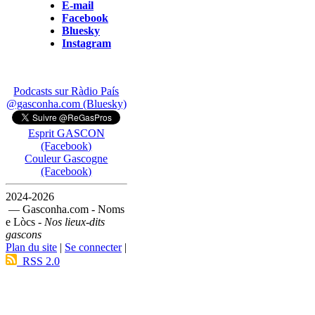
E-mail
Facebook
Bluesky
Instagram
Podcasts sur Ràdio País
@gasconha.com (Bluesky)
Esprit GASCON
(Facebook)
Couleur Gascogne
(Facebook)
2024-2026
— Gasconha.com - Noms
e Lòcs -
Nos lieux-dits
gascons
Plan du site
|
Se connecter
|
RSS 2.0