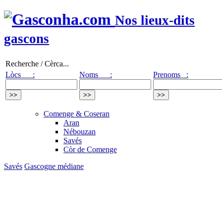
Nos lieux-dits
gascons
Recherche / Cèrca...
Lòcs :
Noms :
Prenoms :
Comenge & Coseran
Aran
Nébouzan
Savés
Còr de Comenge
Savés
Gascogne médiane