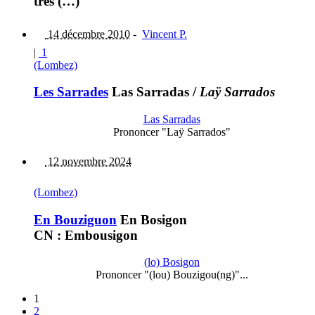
très (…)
14 décembre 2010
-
Vincent P.
|
1
(Lombez)
Les Sarrades
Las Sarradas
/
Laÿ Sarrados
Las Sarradas
Prononcer "Laÿ Sarrados"
12 novembre 2024
(Lombez)
En Bouziguon
En Bosigon
CN : Embousigon
(lo) Bosigon
Prononcer "(lou) Bouzigou(ng)"...
1
2