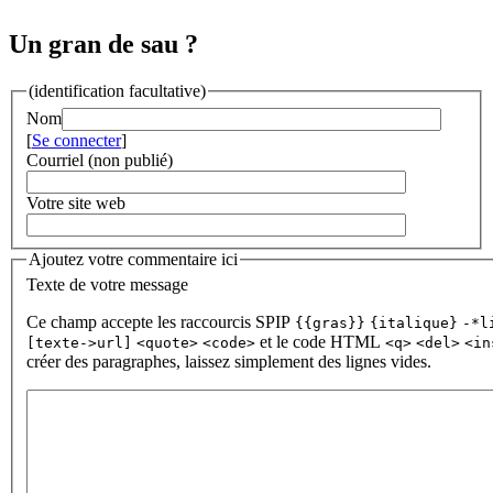
Un gran de sau ?
(identification facultative)
Nom
[
Se connecter
]
Courriel (non publié)
Votre site web
Ajoutez votre commentaire ici
Texte de votre message
Ce champ accepte les raccourcis SPIP
{{gras}}
{italique}
-*l
et le code HTML
[texte->url]
<quote>
<code>
<q>
<del>
<in
créer des paragraphes, laissez simplement des lignes vides.