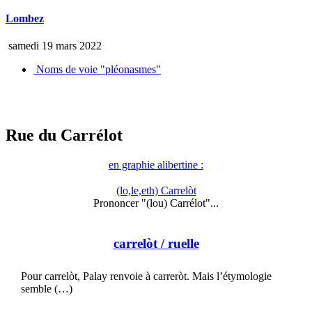
Lombez
samedi 19 mars 2022
Noms de voie "pléonasmes"
Rue du Carrélot
en graphie alibertine :
(lo,le,eth) Carrelòt
Prononcer "(lou) Carrélot"...
carrelòt
/ ruelle
Pour carrelòt, Palay renvoie à carreròt. Mais l’étymologie
semble (…)