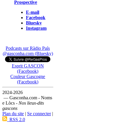
Prospective
E-mail
Facebook
Bluesky
Instagram
Podcasts sur Ràdio País
@gasconha.com (Bluesky)
Esprit GASCON
(Facebook)
Couleur Gascogne
(Facebook)
2024-2026
— Gasconha.com - Noms
e Lòcs -
Nos lieux-dits
gascons
Plan du site
|
Se connecter
|
RSS 2.0