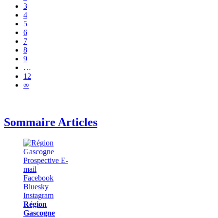
3
4
5
6
7
8
9
…
12
∞
Sommaire Articles
Région
Gascogne