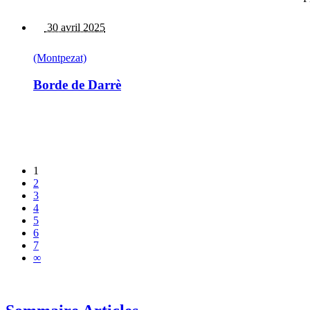
30 avril 2025
(Montpezat)
Borde de Darrè
1
2
3
4
5
6
7
∞