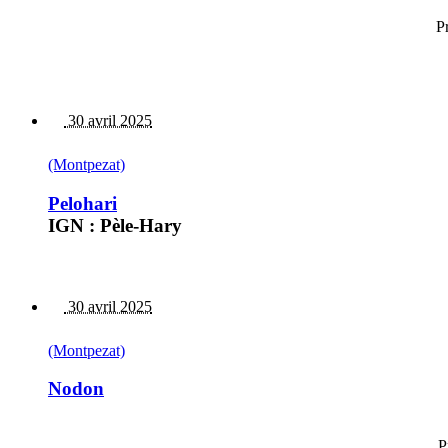
P
30 avril 2025
(Montpezat)
Pelohari
IGN : Pèle-Hary
30 avril 2025
(Montpezat)
Nodon
P