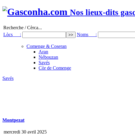
Nos lieux-dits gas
Recherche / Cèrca...
Lòcs :
Noms :
Comenge & Coseran
Aran
Nébouzan
Savés
Còr de Comenge
Savés
Montpezat
mercredi 30 avril 2025