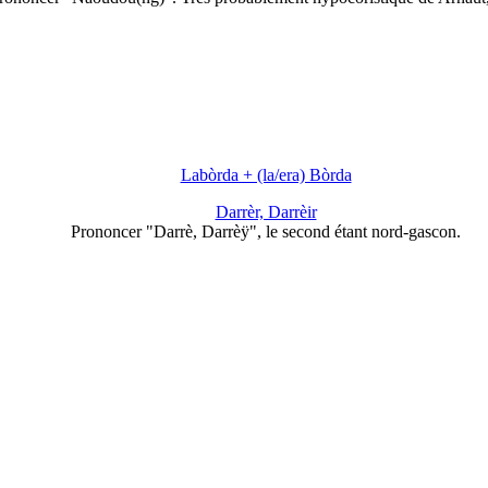
Labòrda + (la/era) Bòrda
Darrèr, Darrèir
Prononcer "Darrè, Darrèÿ", le second étant nord-gascon.