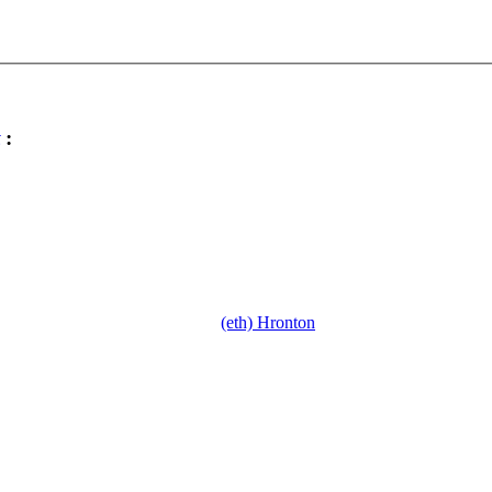
:
(eth) Hronton