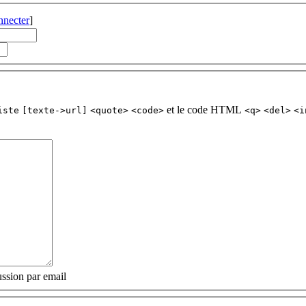
nnecter
]
et le code HTML
iste
[texte->url]
<quote>
<code>
<q>
<del>
<i
ssion par email