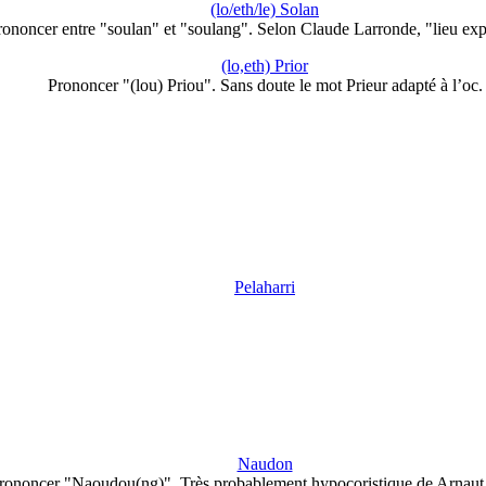
(lo/eth/le) Solan
rononcer entre "soulan" et "soulang". Selon Claude Larronde, "lieu ex
(lo,eth) Prior
Prononcer "(lou) Priou". Sans doute le mot Prieur adapté à l’oc.
Pelaharri
Naudon
rononcer "Naoudou(ng)". Très probablement hypocoristique de Arnaut