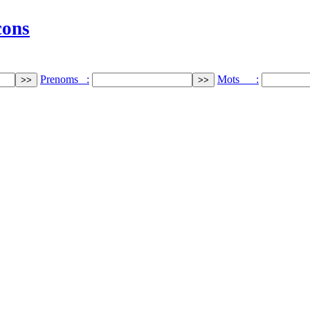
cons
Prenoms :
Mots :