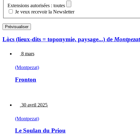
Extensions autorisées : toutes
Je veux recevoir la Newsletter
Lòcs (lieux-dits = toponymie, paysage...) de
Montpezat
8 mars
(Montpezat)
Fronton
30 avril 2025
(Montpezat)
Le Soulan du Priou