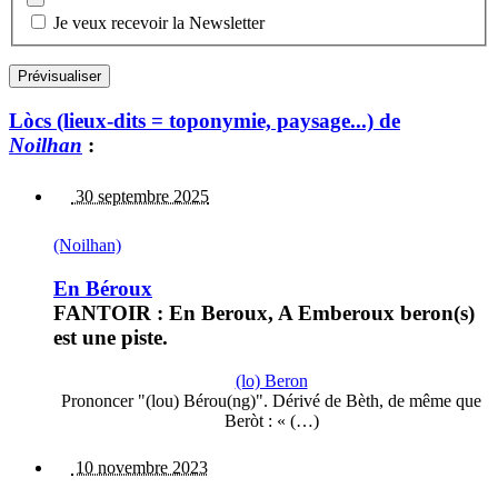
Je veux recevoir la Newsletter
Lòcs (lieux-dits = toponymie, paysage...) de
Noilhan
:
30 septembre 2025
(Noilhan)
En Béroux
FANTOIR : En Beroux, A Emberoux beron(s)
est une piste.
(lo) Beron
Prononcer "(lou) Bérou(ng)". Dérivé de Bèth, de même que
Beròt : « (…)
10 novembre 2023