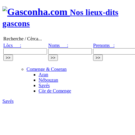
Nos lieux-dits
gascons
Recherche / Cèrca...
Lòcs :
Noms :
Prenoms :
Comenge & Coseran
Aran
Nébouzan
Savés
Còr de Comenge
Savés