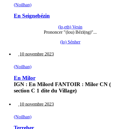
(Noilhan)
En Seignebézin
(lo,eth) Vesin
Prononcer "(lou) Bézï(ng)"...
(lo) Sénher
10 novembre 2023
(Noilhan)
En Milor
IGN : En Milord FANTOIR : Milor CN (
section C 1 dite du Village)
10 novembre 2023
(Noilhan)
Terreher