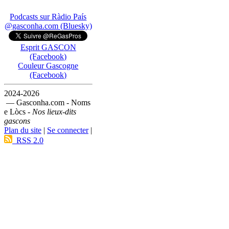
Podcasts sur Ràdio País
@gasconha.com (Bluesky)
Esprit GASCON
(Facebook)
Couleur Gascogne
(Facebook)
2024-2026
— Gasconha.com - Noms
e Lòcs -
Nos lieux-dits
gascons
Plan du site
|
Se connecter
|
RSS 2.0