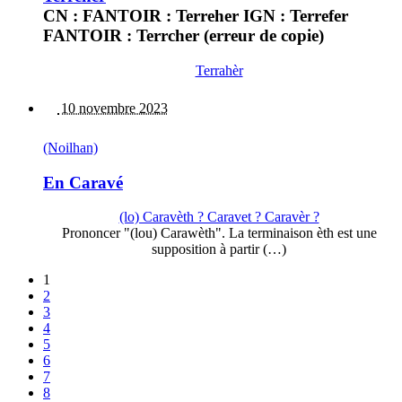
CN : FANTOIR : Terreher IGN : Terrefer
FANTOIR : Terrcher (erreur de copie)
Terrahèr
10 novembre 2023
(Noilhan)
En Caravé
(lo) Caravèth ? Caravet ? Caravèr ?
Prononcer "(lou) Carawèth". La terminaison èth est une
supposition à partir (…)
1
2
3
4
5
6
7
8