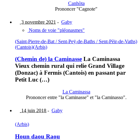
Canhòta
Prononcer "Cagnote"
3 novembre 2021
-
Gaby
Noms de voie "pléonasmes"
(Saint-Pierre-de-Bat / Sent-Peÿ-de-Baths / Sent-Pèir-de-Vaths)
(Cantois)
(Arbis)
(Chemin de) la Caminasse
La Caminassa
Vieux chemin rural qui relie Grand Village
(Donzac) à Fermis (Cantois) en passant par
Petit Luc (…)
La Caminassa
Prononcer entre "la Caminasse" et "la Caminasso".
14 juin 2018
-
Gaby
(Arbis)
Houn daou Raou