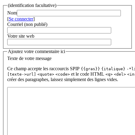
(identification facultative)
Nom
[
Se connecter
]
Courriel (non publié)
Votre site web
Ajoutez votre commentaire ici
Texte de votre message
Ce champ accepte les raccourcis SPIP
{{gras}}
{italique}
-*l
et le code HTML
[texte->url]
<quote>
<code>
<q>
<del>
<in
créer des paragraphes, laissez simplement des lignes vides.