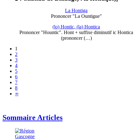
La Hontiga
Prononcer "La Ountigue"
(lo) Hontic, (la) Hontica
Prononcer "Hountic". Hont + suffixe diminutif ic Hontica
(prononcer (…)
1
2
3
4
5
6
7
8
∞
Sommaire Articles