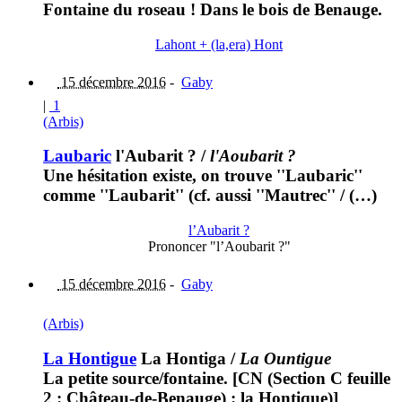
Fontaine du roseau ! Dans le bois de Benauge.
Lahont + (la,era) Hont
15 décembre 2016
-
Gaby
|
1
(Arbis)
Laubaric
l'Aubarit ?
/
l'Aoubarit ?
Une hésitation existe, on trouve ''Laubaric''
comme ''Laubarit'' (cf. aussi ''Mautrec'' / (…)
l’Aubarit ?
Prononcer "l’Aoubarit ?"
15 décembre 2016
-
Gaby
(Arbis)
La Hontigue
La Hontiga
/
La Ountigue
La petite source/fontaine. [CN (Section C feuille
2 : Château-de-Benauge) : la Hontique)]