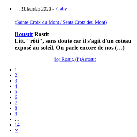
31 janvier 2020
-
Gaby
(Sainte-Croix-du-Mont / Senta Crotz deu Mont)
Roustit
Rostit
Litt. "rôti", sans doute car il s'agit d'un coteau
exposé au soleil. On parle encore de nos (…)
(lo) Rostit, (l’)Arrostit
1
2
3
4
5
6
7
8
9
…
14
∞