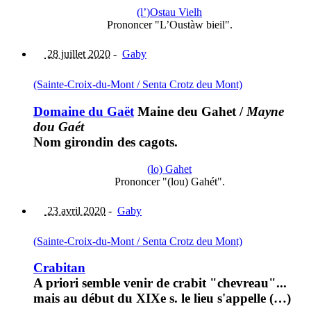
(l’)Ostau Vielh
Prononcer "L’Oustàw bieil".
28 juillet 2020
-
Gaby
(Sainte-Croix-du-Mont / Senta Crotz deu Mont)
Domaine du Gaët
Maine deu Gahet
/
Mayne
dou Gaét
Nom girondin des cagots.
(lo) Gahet
Prononcer "(lou) Gahét".
23 avril 2020
-
Gaby
(Sainte-Croix-du-Mont / Senta Crotz deu Mont)
Crabitan
A priori semble venir de crabit "chevreau"...
mais au début du XIXe s. le lieu s'appelle (…)