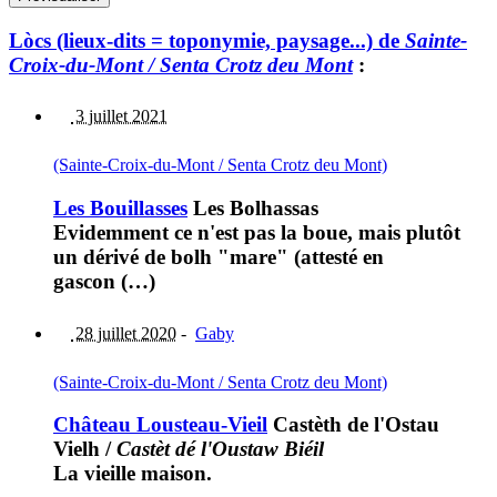
Lòcs (lieux-dits = toponymie, paysage...) de
Sainte-
Croix-du-Mont / Senta Crotz deu Mont
:
3 juillet 2021
(Sainte-Croix-du-Mont / Senta Crotz deu Mont)
Les Bouillasses
Les Bolhassas
Evidemment ce n'est pas la boue, mais plutôt
un dérivé de bolh "mare" (attesté en
gascon (…)
28 juillet 2020
-
Gaby
(Sainte-Croix-du-Mont / Senta Crotz deu Mont)
Château Lousteau-Vieil
Castèth de l'Ostau
Vielh
/
Castèt dé l'Oustaw Biéil
La vieille maison.