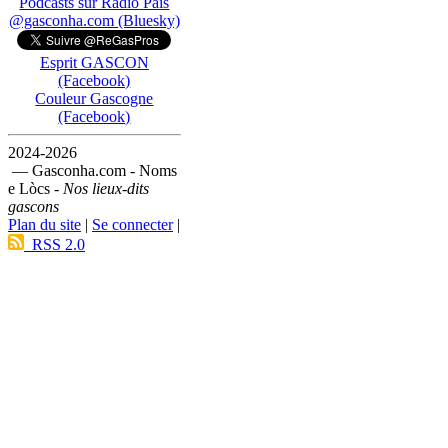
Podcasts sur Ràdio País
@gasconha.com (Bluesky)
Esprit GASCON
(Facebook)
Couleur Gascogne
(Facebook)
2024-2026
— Gasconha.com - Noms
e Lòcs -
Nos lieux-dits
gascons
Plan du site
|
Se connecter
|
RSS 2.0