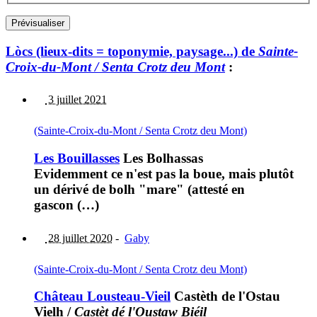
Lòcs (lieux-dits = toponymie, paysage...) de
Sainte-
Croix-du-Mont / Senta Crotz deu Mont
:
3 juillet 2021
(Sainte-Croix-du-Mont / Senta Crotz deu Mont)
Les Bouillasses
Les Bolhassas
Evidemment ce n'est pas la boue, mais plutôt
un dérivé de bolh "mare" (attesté en
gascon (…)
28 juillet 2020
-
Gaby
(Sainte-Croix-du-Mont / Senta Crotz deu Mont)
Château Lousteau-Vieil
Castèth de l'Ostau
Vielh
/
Castèt dé l'Oustaw Biéil