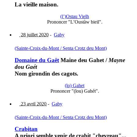
La vieille maison.
(l’)Ostau Vielh
Prononcer "L’Oustàw bieil".
28 juillet 2020
-
Gaby
(Sainte-Croix-du-Mont / Senta Crotz deu Mont)
Domaine du Gaët
Maine deu Gahet
/
Mayne
dou Gaét
Nom girondin des cagots.
(lo) Gahet
Prononcer "(lou) Gahét".
23 avril 2020
-
Gaby
(Sainte-Croix-du-Mont / Senta Crotz deu Mont)
Crabitan
A priori semble venir de crabit "chevreau"...