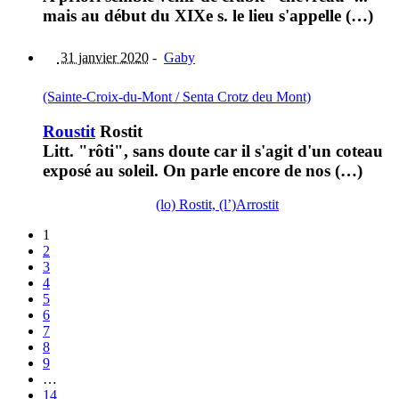
mais au début du XIXe s. le lieu s'appelle (…)
31 janvier 2020
-
Gaby
(Sainte-Croix-du-Mont / Senta Crotz deu Mont)
Roustit
Rostit
Litt. "rôti", sans doute car il s'agit d'un coteau
exposé au soleil. On parle encore de nos (…)
(lo) Rostit, (l’)Arrostit
1
2
3
4
5
6
7
8
9
…
14