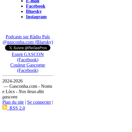
E-mail
Facebook
Bluesky
Instagram
Podcasts sur Ràdio País
@gasconha.com (Bluesky)
Esprit GASCON
(Facebook)
Couleur Gascogne
(Facebook)
2024-2026
— Gasconha.com - Noms
e Lòcs -
Nos lieux-dits
gascons
Plan du site
|
Se connecter
|
RSS 2.0