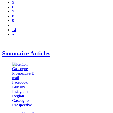
5
6
7
8
9
…
14
∞
Sommaire Articles
Région
Gascogne
Prospective