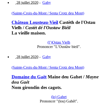
28 juillet 2020
-
Gaby
(Sainte-Croix-du-Mont / Senta Crotz deu Mont)
Château Lousteau-Vieil
Castèth de l'Ostau
Vielh
/
Castèt dé l'Oustaw Biéil
La vieille maison.
(l’)Ostau Vielh
Prononcer "L’Oustàw bieil".
28 juillet 2020
-
Gaby
(Sainte-Croix-du-Mont / Senta Crotz deu Mont)
Domaine du Gaët
Maine deu Gahet
/
Mayne
dou Gaét
Nom girondin des cagots.
(lo) Gahet
Prononcer "(lou) Gahét".