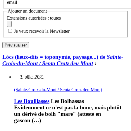
email
Ajouter un document
Extensions autorisées : toutes
Je veux recevoir la Newsletter
Lòcs (lieux-dits = toponymie, paysage...) de
Sainte-
Croix-du-Mont / Senta Crotz deu Mont
:
3 juillet 2021
(Sainte-Croix-du-Mont / Senta Crotz deu Mont)
Les Bouillasses
Les Bolhassas
Evidemment ce n'est pas la boue, mais plutôt
un dérivé de bolh "mare" (attesté en
gascon (…)