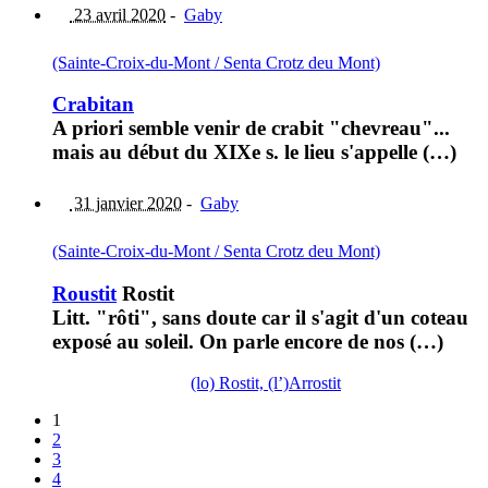
23 avril 2020
-
Gaby
(Sainte-Croix-du-Mont / Senta Crotz deu Mont)
Crabitan
A priori semble venir de crabit "chevreau"...
mais au début du XIXe s. le lieu s'appelle (…)
31 janvier 2020
-
Gaby
(Sainte-Croix-du-Mont / Senta Crotz deu Mont)
Roustit
Rostit
Litt. "rôti", sans doute car il s'agit d'un coteau
exposé au soleil. On parle encore de nos (…)
(lo) Rostit, (l’)Arrostit
1
2
3
4