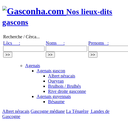
Nos lieux-dits
gascons
Recherche / Cèrca...
Lòcs :
Noms :
Prenoms :
Agenais
Agenais gascon
Albret néracais
Queyran
Brulhois / Brulhés
Rive droite gasconne
Agenais guyennais
Bésaume
Albret néracais
Gascogne médiane
La Ténarèze
Landes de
Gascogne