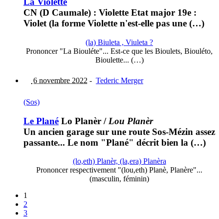
La Violette
CN (D Caumale) : Violette Etat major 19e :
Violet (la forme Violette n'est-elle pas une (…)
(la) Biuleta , Viuleta ?
Prononcer "La Biouléte"... Est-ce que les Bioulets, Biouléto,
Bioulette... (…)
6 novembre 2022
-
Tederic Merger
(Sos)
Le Plané
Lo Planèr
/
Lou Planèr
Un ancien garage sur une route Sos-Mézin assez
passante... Le nom "Plané" décrit bien la (…)
(lo,eth) Planèr, (la,era) Planèra
Prononcer respectivement "(lou,eth) Planè, Planère"...
(masculin, féminin)
1
2
3