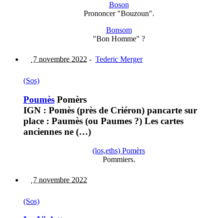
Boson
Prononcer "Bouzoun".
Bonsom
"Bon Homme" ?
7 novembre 2022
-
Tederic Merger
(Sos)
Poumès
Pomèrs
IGN : Pomès (près de Criéron) pancarte sur
place : Paumès (ou Paumes ?) Les cartes
anciennes ne (…)
(los,eths) Pomèrs
Pommiers.
7 novembre 2022
(Sos)