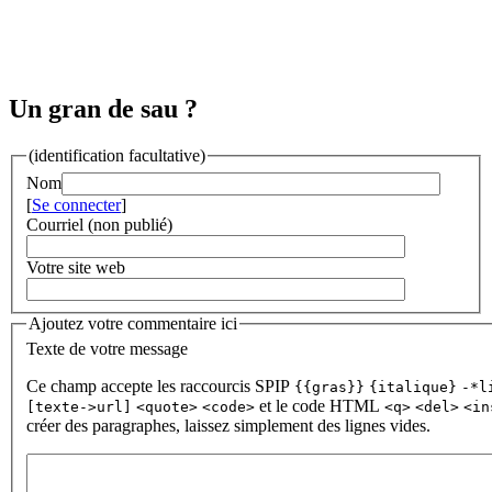
Un gran de sau ?
(identification facultative)
Nom
[
Se connecter
]
Courriel (non publié)
Votre site web
Ajoutez votre commentaire ici
Texte de votre message
Ce champ accepte les raccourcis SPIP
{{gras}}
{italique}
-*l
et le code HTML
[texte->url]
<quote>
<code>
<q>
<del>
<in
créer des paragraphes, laissez simplement des lignes vides.