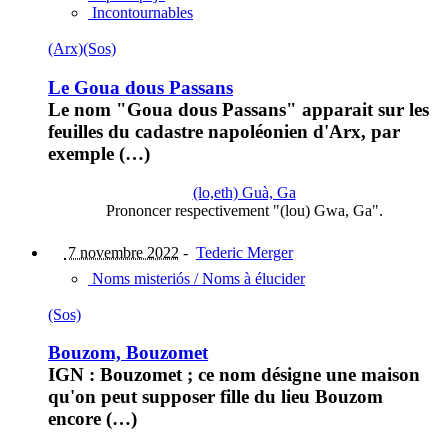
Incontournables
(Arx)
(Sos)
Le Goua dous Passans
Le nom "Goua dous Passans" apparait sur les
feuilles du cadastre napoléonien d'Arx, par
exemple (…)
(lo,eth) Guà, Ga
Prononcer respectivement "(lou) Gwa, Ga".
7 novembre 2022
-
Tederic Merger
Noms misteriós / Noms à élucider
(Sos)
Bouzom, Bouzomet
IGN : Bouzomet ; ce nom désigne une maison
qu'on peut supposer fille du lieu Bouzom
encore (…)