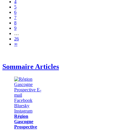
4
5
6
7
8
9
…
26
∞
Sommaire Articles
Région
Gascogne
Prospective