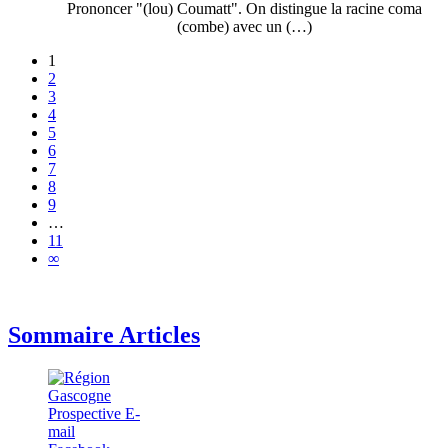
Prononcer "(lou) Coumatt". On distingue la racine coma
(combe) avec un (…)
1
2
3
4
5
6
7
8
9
…
11
∞
Sommaire Articles