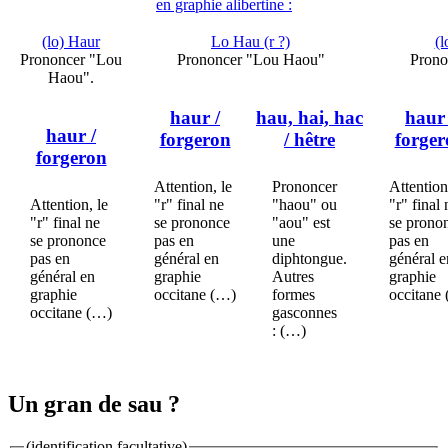
en graphie alibertine :
(lo) Haur
Lo Hau (r ?)
(l
Prononcer "Lou
Prononcer "Lou Haou"
Prono
Haou".
haur
/
hau, hai, hac
haur
haur
/
forgeron
/ hêtre
forger
forgeron
Attention, le
Prononcer
Attention
Attention, le
"r" final ne
"haou" ou
"r" final 
"r" final ne
se prononce
"aou" est
se prono
se prononce
pas en
une
pas en
pas en
général en
diphtongue.
général e
général en
graphie
Autres
graphie
graphie
occitane (…)
formes
occitane
occitane (…)
gasconnes
: (…)
Un gran de sau ?
(identification facultative)