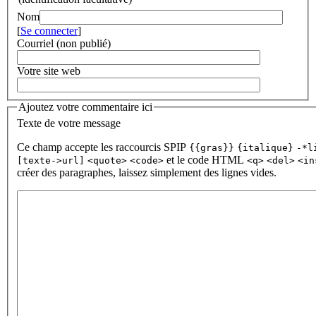
Nom
[
Se connecter
]
Courriel (non publié)
Votre site web
Ajoutez votre commentaire ici
Texte de votre message
Ce champ accepte les raccourcis SPIP
{{gras}}
{italique}
-*l
et le code HTML
[texte->url]
<quote>
<code>
<q>
<del>
<in
créer des paragraphes, laissez simplement des lignes vides.