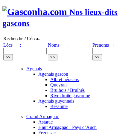
Nos lieux-dits
gascons
Recherche / Cèrca...
Lòcs :
Noms :
Prenoms :
Agenais
Agenais gascon
Albret néracais
Queyran
Brulhois / Brulhés
Rive droite gasconne
Agenais guyennais
Bésaume
Grand Armagnac
Astarac
Haut Armagnac - Pays d’Auch
Fezensac