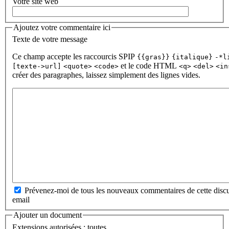
Votre site web
Ajoutez votre commentaire ici
Texte de votre message
Ce champ accepte les raccourcis SPIP
{{gras}}
{italique}
-*l
et le code HTML
[texte->url]
<quote>
<code>
<q>
<del>
<in
créer des paragraphes, laissez simplement des lignes vides.
Prévenez-moi de tous les nouveaux commentaires de cette discu
email
Ajouter un document
Extensions autorisées : toutes