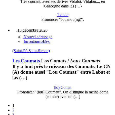
Très courant, avec ses dérivés Vidalòt, Vidalon..., en
Gascogne dans les (…)
Joanon
Prononcer "Jouanou(ng)".
15 décembre 2020
Nouvel adressage
Incontournables
(Saint-Pé-Saint-Simon)
Les Coumats
Los Comats
/
Lous Coumats
Il y a tout près le ruisseau des Coumats. Le CN
(A) donne aussi "Lou Coumat" entre Labat et
las (…)
(lo) Comat
Prononcer "(lou) Coumatt". On distingue la racine coma
(combe) avec un (…)
1
2
3