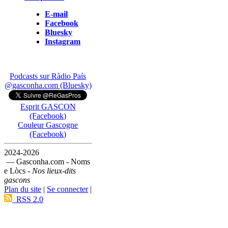
E-mail
Facebook
Bluesky
Instagram
Podcasts sur Ràdio País
@gasconha.com (Bluesky)
Esprit GASCON
(Facebook)
Couleur Gascogne
(Facebook)
2024-2026
— Gasconha.com - Noms
e Lòcs -
Nos lieux-dits
gascons
Plan du site
|
Se connecter
|
RSS 2.0