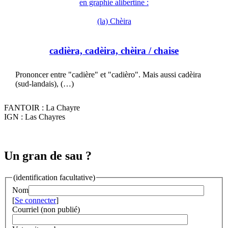
en graphie alibertine :
(la) Chèira
cadièra, cadèira, chèira
/ chaise
Prononcer entre "cadière" et "cadièro". Mais aussi cadèira
(sud-landais), (…)
FANTOIR : La Chayre
IGN : Las Chayres
Un gran de sau ?
(identification facultative)
Nom
[
Se connecter
]
Courriel (non publié)