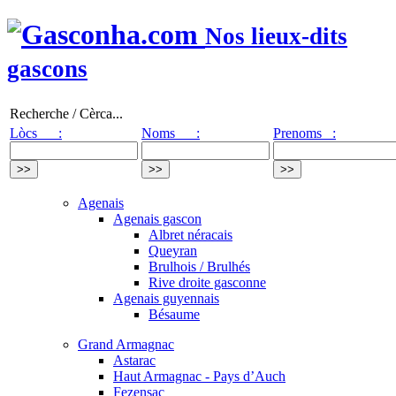
Nos lieux-dits
gascons
Recherche / Cèrca...
Lòcs :
Noms :
Prenoms :
Agenais
Agenais gascon
Albret néracais
Queyran
Brulhois / Brulhés
Rive droite gasconne
Agenais guyennais
Bésaume
Grand Armagnac
Astarac
Haut Armagnac - Pays d’Auch
Fezensac