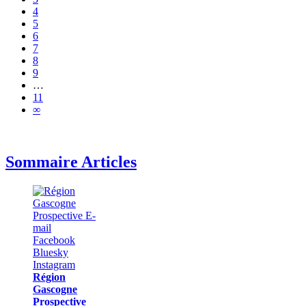
4
5
6
7
8
9
…
11
∞
Sommaire Articles
Région
Gascogne
Prospective