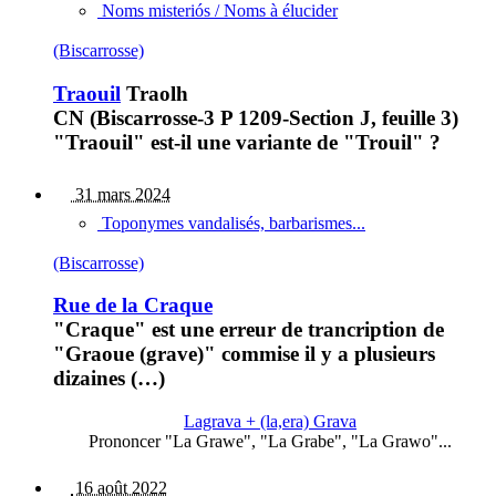
Noms misteriós / Noms à élucider
(Biscarrosse)
Traouil
Traolh
CN (Biscarrosse-3 P 1209-Section J, feuille 3)
"Traouil" est-il une variante de "Trouil" ?
31 mars 2024
Toponymes vandalisés, barbarismes...
(Biscarrosse)
Rue de la Craque
"Craque" est une erreur de trancription de
"Graoue (grave)" commise il y a plusieurs
dizaines (…)
Lagrava + (la,era) Grava
Prononcer "La Grawe", "La Grabe", "La Grawo"...
16 août 2022