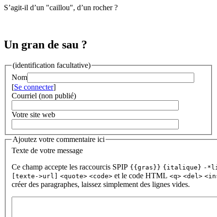
S’agit-il d’un "caillou", d’un rocher ?
Un gran de sau ?
(identification facultative)
Nom
[
Se connecter
]
Courriel (non publié)
Votre site web
Ajoutez votre commentaire ici
Texte de votre message
Ce champ accepte les raccourcis SPIP
{{gras}}
{italique}
-*l
et le code HTML
[texte->url]
<quote>
<code>
<q>
<del>
<in
créer des paragraphes, laissez simplement des lignes vides.