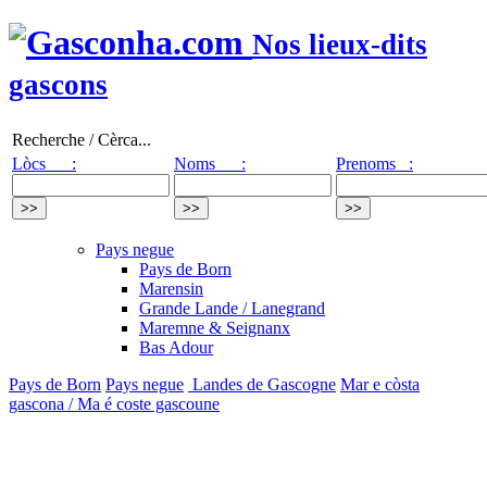
Nos lieux-dits
gascons
Recherche / Cèrca...
Lòcs :
Noms :
Prenoms :
Pays negue
Pays de Born
Marensin
Grande Lande / Lanegrand
Maremne & Seignanx
Bas Adour
Pays de Born
Pays negue
Landes de Gascogne
Mar e còsta
gascona / Ma é coste gascoune