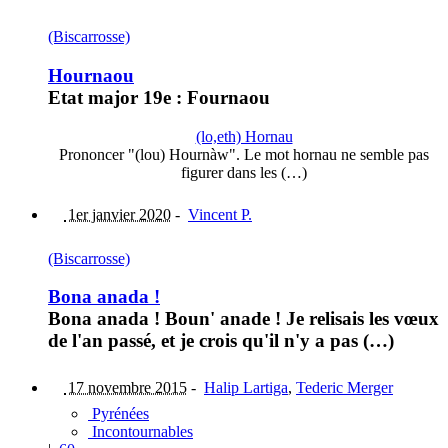
(Biscarrosse)
Hournaou
Etat major 19e : Fournaou
(lo,eth) Hornau
Prononcer "(lou) Hournàw". Le mot hornau ne semble pas
figurer dans les (…)
1er janvier 2020
-
Vincent P.
(Biscarrosse)
Bona anada !
Bona anada ! Boun' anade ! Je relisais les vœux
de l'an passé, et je crois qu'il n'y a pas (…)
17 novembre 2015
-
Halip Lartiga
,
Tederic Merger
Pyrénées
Incontournables