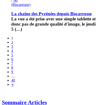
|
60
(Biscarrosse)
La chaîne des Pyrénées depuis Biscarrosse
La vue a été prise avec une simple tablette et
donc pas de grande qualité d'image, le jeudi
5 (…)
1
2
3
4
5
6
7
8
9
…
40
∞
Sommaire Articles