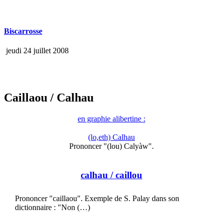
Biscarrosse
jeudi 24 juillet 2008
Caillaou
/ Calhau
en graphie alibertine :
(lo,eth) Calhau
Prononcer "(lou) Calyàw".
calhau
/ caillou
Prononcer "caillaou". Exemple de S. Palay dans son
dictionnaire : "Non (…)