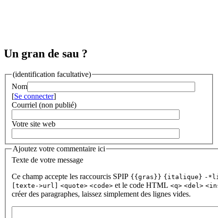
Un gran de sau ?
(identification facultative)
Nom
[
Se connecter
]
Courriel (non publié)
Votre site web
Ajoutez votre commentaire ici
Texte de votre message
Ce champ accepte les raccourcis SPIP
{{gras}}
{italique}
-*l
et le code HTML
[texte->url]
<quote>
<code>
<q>
<del>
<in
créer des paragraphes, laissez simplement des lignes vides.