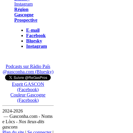
Région
Gascogne
Prospective
E-mail
Facebook
Bluesky
Instagram
Podcasts sur Ràdio País
@gasconha.com (Bluesky)
Esprit GASCON
(Facebook)
Couleur Gascogne
(Facebook)
2024-2026
— Gasconha.com - Noms
e Lòcs -
Nos lieux-dits
gascons
Plan du site
|
Se connecter
|