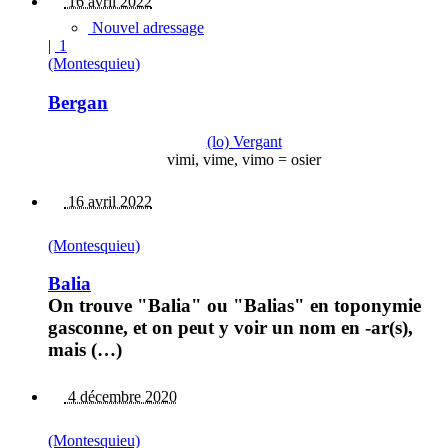
16 avril 2022
Nouvel adressage
|
1
(Montesquieu)
Bergan
(lo) Vergant
vimi, vime, vimo = osier
16 avril 2022
(Montesquieu)
Balia
On trouve "Balia" ou "Balias" en toponymie
gasconne, et on peut y voir un nom en -ar(s),
mais (…)
4 décembre 2020
(Montesquieu)