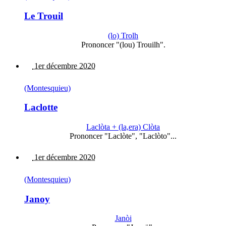
Le Trouil
(lo) Trolh
Prononcer "(lou) Trouilh".
1er décembre 2020
(Montesquieu)
Laclotte
Laclòta + (la,era) Clòta
Prononcer "Laclòte", "Laclòto"...
1er décembre 2020
(Montesquieu)
Janoy
Janòi