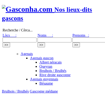
Nos lieux-dits
gascons
Recherche / Cèrca...
Lòcs :
Noms :
Prenoms :
Agenais
Agenais gascon
Albret néracais
Queyran
Brulhois / Brulhés
Rive droite gasconne
Agenais guyennais
Bésaume
Brulhois / Brulhés
Gascogne médiane