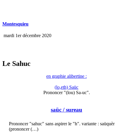
Montesquieu
mardi 1er décembre 2020
Le Sahuc
en graphie alibertine :
(lo,eth) Saüc
Prononcer "(lou) Sa-uc".
saüc
/ sureau
Prononcer "sahuc" sans aspirer le "h". variante : saüquèr
(prononcer (…)