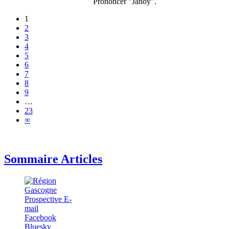
Prononcer "Janoÿ".
1
2
3
4
5
6
7
8
9
…
23
∞
Sommaire Articles