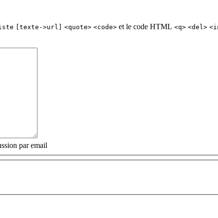
et le code HTML
iste
[texte->url]
<quote>
<code>
<q>
<del>
<i
ssion par email