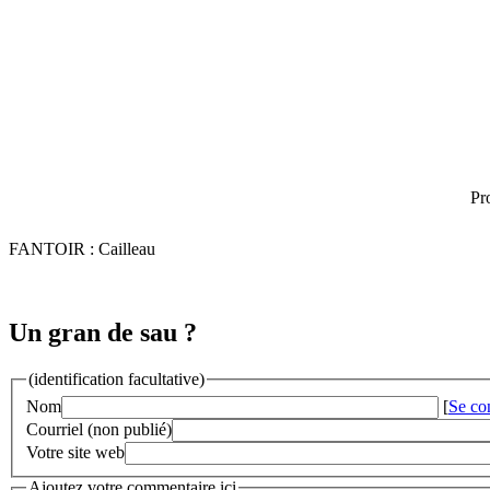
Pr
FANTOIR : Cailleau
Un gran de sau ?
(identification facultative)
Nom
[
Se co
Courriel (non publié)
Votre site web
Ajoutez votre commentaire ici