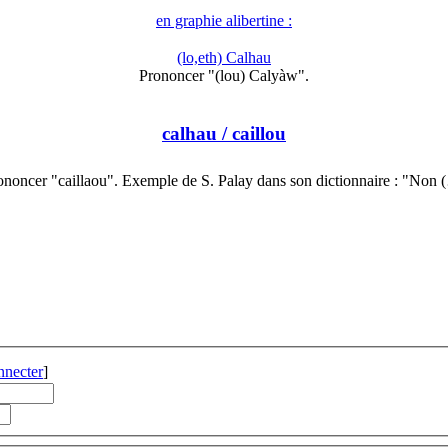
en graphie alibertine :
(lo,eth) Calhau
Prononcer "(lou) Calyàw".
calhau
/ caillou
ononcer "caillaou". Exemple de S. Palay dans son dictionnaire : "Non 
nnecter
]