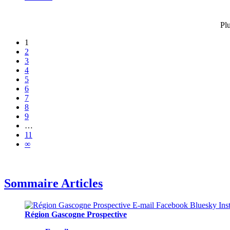
Pl
1
2
3
4
5
6
7
8
9
…
11
∞
Sommaire Articles
Région Gascogne Prospective