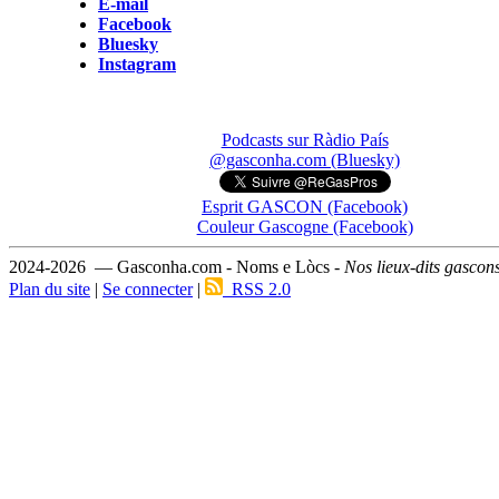
E-mail
Facebook
Bluesky
Instagram
Podcasts sur Ràdio País
@gasconha.com (Bluesky)
Esprit GASCON (Facebook)
Couleur Gascogne (Facebook)
2024-2026 — Gasconha.com - Noms e Lòcs -
Nos lieux-dits gascon
Plan du site
|
Se connecter
|
RSS 2.0