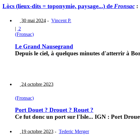
Lòcs (lieux-dits = toponymie, paysage...) de
Fronsac
:
30 mai 2024
-
Vincent P.
|
2
(Fronsac)
Le Grand Nausegrand
Depuis le ciel, à quelques minutes d'atterrir à B
24 octobre 2023
(Fronsac)
Port Douet ? Drouet ? Rouet ?
Ce fut donc un port sur l'Isle... IGN : Port Dr
19 octobre 2023
-
Tederic Merger