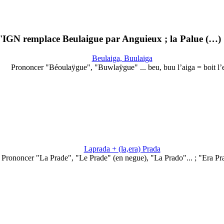
 L'IGN remplace Beulaigue par Anguieux ; la Palue (…)
Beulaiga, Buulaiga
Prononcer "Béoulaÿgue", "Buwlaÿgue" ... beu, buu l’aiga = boit l’
Laprada + (la,era) Prada
Prononcer "La Prade", "Le Prade" (en negue), "La Prado"... ; "Era Pra