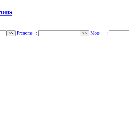
cons
Prenoms :
Mots :