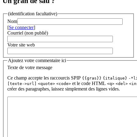
Un gran de sau ?
(identification facultative)
Nom
[
Se connecter
]
Courriel (non publié)
Votre site web
Ajoutez votre commentaire ici
Texte de votre message
Ce champ accepte les raccourcis SPIP
{{gras}}
{italique}
-*l
et le code HTML
[texte->url]
<quote>
<code>
<q>
<del>
<in
créer des paragraphes, laissez simplement des lignes vides.