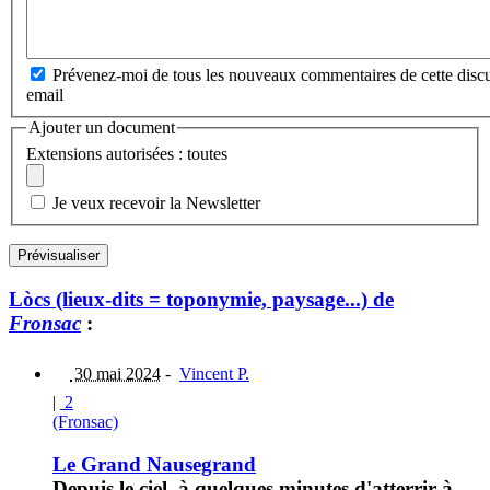
Prévenez-moi de tous les nouveaux commentaires de cette discu
email
Ajouter un document
Extensions autorisées : toutes
Je veux recevoir la Newsletter
Lòcs (lieux-dits = toponymie, paysage...) de
Fronsac
:
30 mai 2024
-
Vincent P.
|
2
(Fronsac)
Le Grand Nausegrand
Depuis le ciel, à quelques minutes d'atterrir à