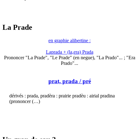
La Prade
en graphie alibertine :
Laprada + (la,era) Prada
Prononcer "La Prade", "Le Prade" (en negue), "La Prado"... ; "Era
Prado"...
prat, prada
/ pré
dérivés : prada, pradèra : prairie pradèu : airial pradina
(prononcer (…)