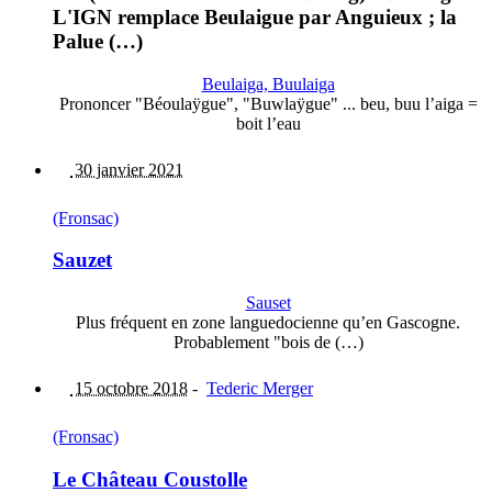
L'IGN remplace Beulaigue par Anguieux ; la
Palue (…)
Beulaiga, Buulaiga
Prononcer "Béoulaÿgue", "Buwlaÿgue" ... beu, buu l’aiga =
boit l’eau
30 janvier 2021
(Fronsac)
Sauzet
Sauset
Plus fréquent en zone languedocienne qu’en Gascogne.
Probablement "bois de (…)
15 octobre 2018
-
Tederic Merger
(Fronsac)
Le Château Coustolle