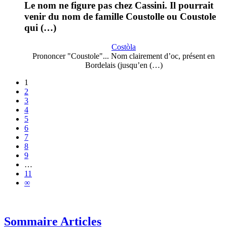
Le nom ne figure pas chez Cassini. Il pourrait
venir du nom de famille Coustolle ou Coustole
qui (…)
Costòla
Prononcer "Coustole"... Nom clairement d’oc, présent en
Bordelais (jusqu’en (…)
1
2
3
4
5
6
7
8
9
…
11
∞
Sommaire Articles