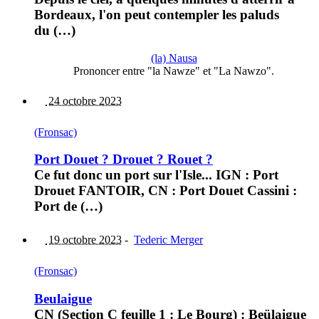
Bordeaux, l'on peut contempler les paluds
du (…)
(la) Nausa
Prononcer entre "la Nawze" et "La Nawzo".
24 octobre 2023
(Fronsac)
Port Douet ? Drouet ? Rouet ?
Ce fut donc un port sur l'Isle... IGN : Port
Drouet FANTOIR, CN : Port Douet Cassini :
Port de (…)
19 octobre 2023
-
Tederic Merger
(Fronsac)
Beulaigue
CN (Section C feuille 1 : Le Bourg) : Beülaigue