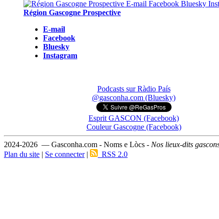
Région Gascogne Prospective
E-mail
Facebook
Bluesky
Instagram
Podcasts sur Ràdio País
@gasconha.com (Bluesky)
Esprit GASCON (Facebook)
Couleur Gascogne (Facebook)
2024-2026 — Gasconha.com - Noms e Lòcs -
Nos lieux-dits gascon
Plan du site
|
Se connecter
|
RSS 2.0