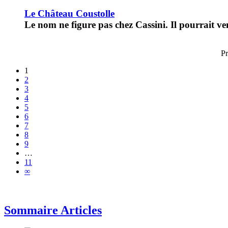
Le Château Coustolle
Le nom ne figure pas chez Cassini. Il pourrait v
Pr
1
2
3
4
5
6
7
8
9
…
11
∞
Sommaire Articles