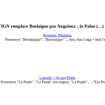
 L'IGN remplace Beulaigue par Anguieux ; la Palue (…)
Beulaiga, Buulaiga
Prononcer "Béoulaÿgue", "Buwlaÿgue" ... beu, buu l’aiga = boit l’
Laprada + (la,era) Prada
Prononcer "La Prade", "Le Prade" (en negue), "La Prado"... ; "Era Pra