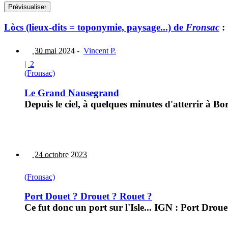
Lòcs (lieux-dits = toponymie, paysage...) de
Fronsac
:
30 mai 2024
-
Vincent P.
|
2
(Fronsac)
Le Grand Nausegrand
Depuis le ciel, à quelques minutes d'atterrir à B
24 octobre 2023
(Fronsac)
Port Douet ? Drouet ? Rouet ?
Ce fut donc un port sur l'Isle... IGN : Port Dr