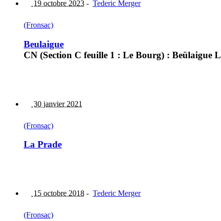
19 octobre 2023
-
Tederic Merger
(Fronsac)
Beulaigue
CN (Section C feuille 1 : Le Bourg) : Beülaigue
30 janvier 2021
(Fronsac)
La Prade
15 octobre 2018
-
Tederic Merger
(Fronsac)