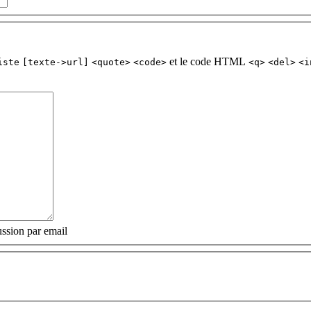
et le code HTML
iste
[texte->url]
<quote>
<code>
<q>
<del>
<i
ssion par email