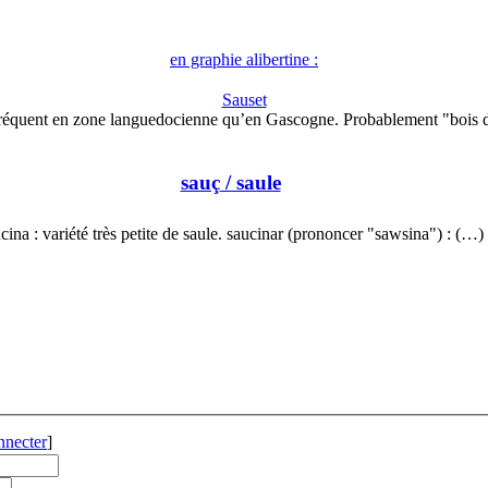
en graphie alibertine :
Sauset
fréquent en zone languedocienne qu’en Gascogne. Probablement "bois 
sauç
/ saule
cina : variété très petite de saule. saucinar (prononcer "sawsina") : (…)
nnecter
]