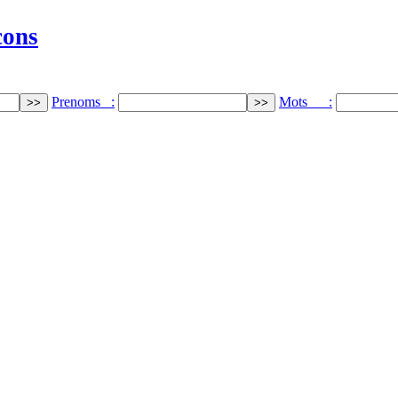
cons
Prenoms :
Mots :