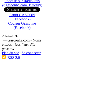
Podcasts sur Ràdio País
@gasconha.com (Bluesky)
Esprit GASCON
(Facebook)
Couleur Gascogne
(Facebook)
2024-2026
— Gasconha.com - Noms
e Lòcs -
Nos lieux-dits
gascons
Plan du site
|
Se connecter
|
RSS 2.0