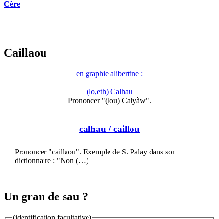
Cère
Caillaou
en graphie alibertine :
(lo,eth) Calhau
Prononcer "(lou) Calyàw".
calhau
/ caillou
Prononcer "caillaou". Exemple de S. Palay dans son
dictionnaire : "Non (…)
Un gran de sau ?
(identification facultative)