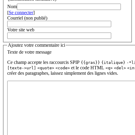
Nom
[
Se connecter
]
Courriel (non publié)
Votre site web
Ajoutez votre commentaire ici
Texte de votre message
Ce champ accepte les raccourcis SPIP
{{gras}}
{italique}
-*l
et le code HTML
[texte->url]
<quote>
<code>
<q>
<del>
<in
créer des paragraphes, laissez simplement des lignes vides.