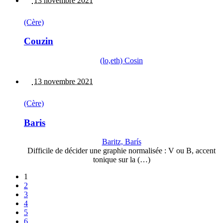
13 novembre 2021
(Cère)
Couzin
(lo,eth) Cosin
13 novembre 2021
(Cère)
Baris
Baritz, Barís
Difficile de décider une graphie normalisée : V ou B, accent
tonique sur la (…)
1
2
3
4
5
6