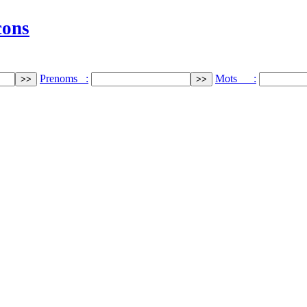
cons
Prenoms :
Mots :