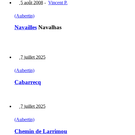
5 août 2008
-
Vincent P.
(Aubertin)
Navailles
Navalhas
7 juillet 2025
(Aubertin)
Cabarrecq
7 juillet 2025
(Aubertin)
Chemin de Larrimou