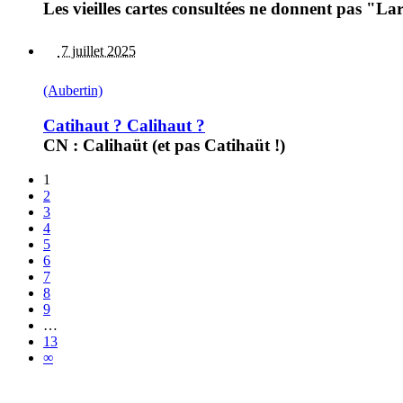
Les vieilles cartes consultées ne donnent pas "L
7 juillet 2025
(Aubertin)
Catihaut ? Calihaut ?
CN : Calihaüt (et pas Catihaüt !)
1
2
3
4
5
6
7
8
9
…
13
∞