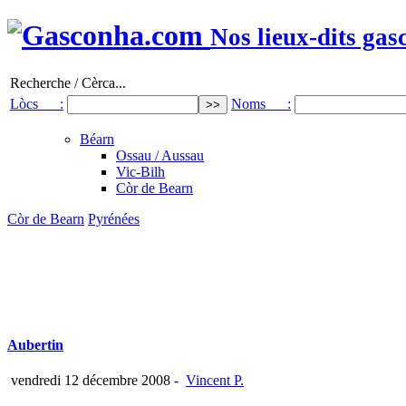
Nos lieux-dits gas
Recherche / Cèrca...
Lòcs :
Noms :
Béarn
Ossau / Aussau
Vic-Bilh
Còr de Bearn
Còr de Bearn
Pyrénées
Aubertin
vendredi 12 décembre 2008
-
Vincent P.