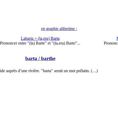
en graphie alibertine :
Labarta + (la,era) Barta
Prononcer entre "(la) Barte" et "(la,era) Barto"...
Prononc
barta
/ barthe
e auprès d’une rivière. "barta" serait un mot prélatin. (…)