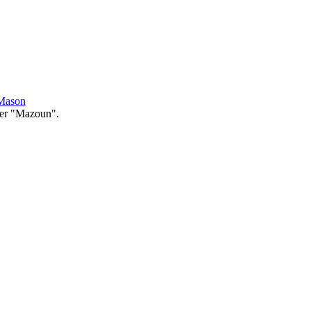
Mason
er "Mazoun".