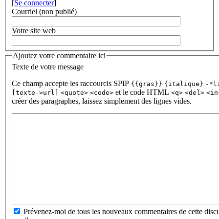
[
Se connecter
]
Courriel (non publié)
Votre site web
Ajoutez votre commentaire ici
Texte de votre message
Ce champ accepte les raccourcis SPIP
{{gras}}
{italique}
-*l
et le code HTML
[texte->url]
<quote>
<code>
<q>
<del>
<in
créer des paragraphes, laissez simplement des lignes vides.
Prévenez-moi de tous les nouveaux commentaires de cette discu