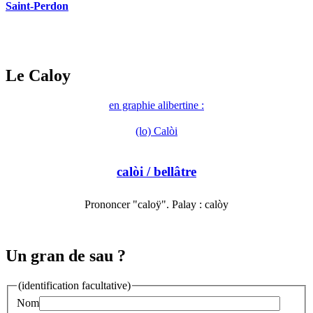
Saint-Perdon
Le Caloy
en graphie alibertine :
(lo) Calòi
calòi
/ bellâtre
Prononcer "caloÿ". Palay : calòy
Un gran de sau ?
(identification facultative)
Nom