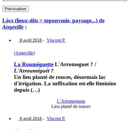
Lòcs (lieux-dits = toponymie, paysage...) de
Angeville
:
8 avril 2018
-
Vincent P.
(Angeville)
La Rouméguette
L'Arromeguet ?
/
L'Arrouméguét ?
Un lieu planté de ronces, désormais lac
d'irrigation. La suffixation est-elle féminine
depuis (…)
L’Arromegueta
Lieu planté de ronces
8 avril 2018
-
Vincent P.