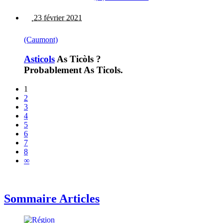
23 février 2021
(Caumont)
Asticols
As Ticòls ?
Probablement As Ticols.
1
2
3
4
5
6
7
8
∞
Sommaire Articles