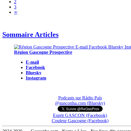
2
3
∞
Sommaire Articles
Région Gascogne Prospective
E-mail
Facebook
Bluesky
Instagram
Podcasts sur Ràdio País
@gasconha.com (Bluesky)
Esprit GASCON (Facebook)
Couleur Gascogne (Facebook)