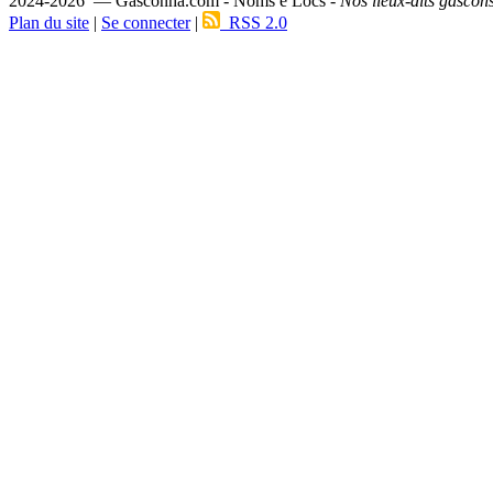
2024-2026 — Gasconha.com - Noms e Lòcs -
Nos lieux-dits gascon
Plan du site
|
Se connecter
|
RSS 2.0