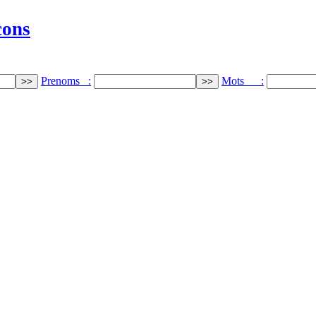
cons
Prenoms :
Mots :