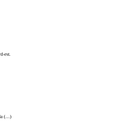
d-est.
la (…)