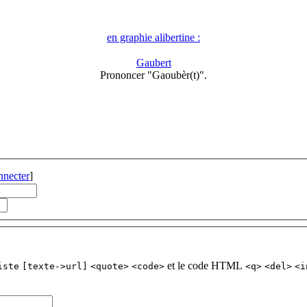
en graphie alibertine :
Gaubert
Prononcer "Gaoubèr(t)".
nnecter
]
et le code HTML
iste
[texte->url]
<quote>
<code>
<q>
<del>
<i