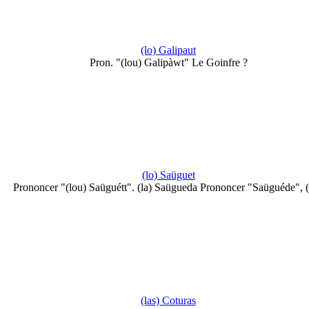
(lo) Galipaut
Pron. "(lou) Galipàwt" Le Goinfre ?
(lo) Saüguet
Prononcer "(lou) Saüguétt". (la) Saügueda Prononcer "Saüguéde",
(las) Coturas