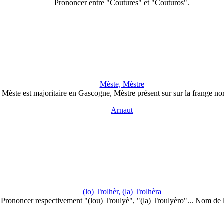
Prononcer entre "Coutures" et "Couturos".
Mèste, Mèstre
Mèste est majoritaire en Gascogne, Mèstre présent sur sur la frange nor
Arnaut
(lo) Trolhèr, (la) Trolhèra
Prononcer respectivement "(lou) Troulyè", "(la) Troulyèro"... Nom de 