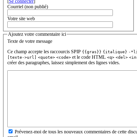
[
Se connecter
]
Courriel (non publié)
Votre site web
Ajoutez votre commentaire ici
Texte de votre message
Ce champ accepte les raccourcis SPIP
{{gras}}
{italique}
-*l
et le code HTML
[texte->url]
<quote>
<code>
<q>
<del>
<in
créer des paragraphes, laissez simplement des lignes vides.
Prévenez-moi de tous les nouveaux commentaires de cette discu