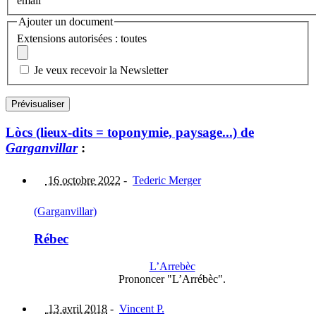
email
Ajouter un document
Extensions autorisées : toutes
Je veux recevoir la Newsletter
Lòcs (lieux-dits = toponymie, paysage...) de
Garganvillar
:
16 octobre 2022
-
Tederic Merger
(Garganvillar)
Rébec
L’Arrebèc
Prononcer "L’Arrébèc".
13 avril 2018
-
Vincent P.