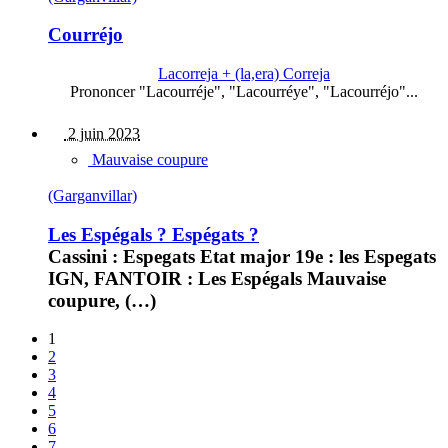
Courréjo
Lacorreja + (la,era) Correja
Prononcer "Lacourréje", "Lacourréye", "Lacourréjo"...
2 juin 2023
Mauvaise coupure
(Garganvillar)
Les Espégals ? Espégats ?
Cassini : Espegats Etat major 19e : les Espegats
IGN, FANTOIR : Les Espégals Mauvaise
coupure, (…)
1
2
3
4
5
6
7