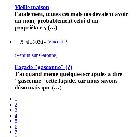
Vieille maison
Fatalement, toutes ces maisons devaient avoir
un nom, probablement celui d'un
propriétaire, (…)
8 juin 2020
-
Vincent P.
(Verdun-sur-Garonne)
Façade "gasconne" (?)
J'ai quand même quelques scrupules à dire
"gasconne" cette façade, car nous savons
désormais que (…)
1
2
3
4
5
6
7