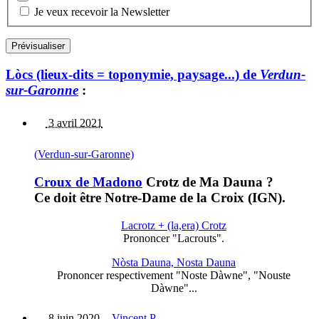
Je veux recevoir la Newsletter
Lòcs (lieux-dits = toponymie, paysage...) de
Verdun-
sur-Garonne
:
3 avril 2021
(Verdun-sur-Garonne)
Croux de Madono
Crotz de Ma Dauna ?
Ce doit être Notre-Dame de la Croix (IGN).
Lacrotz + (la,era) Crotz
Prononcer "Lacrouts".
Nòsta Dauna, Nosta Dauna
Prononcer respectivement "Noste Dàwne", "Nouste
Dàwne"...
8 juin 2020
-
Vincent P.