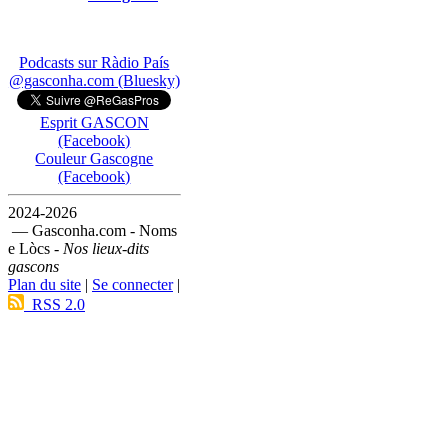
Podcasts sur Ràdio País
@gasconha.com (Bluesky)
Esprit GASCON
(Facebook)
Couleur Gascogne
(Facebook)
2024-2026
— Gasconha.com - Noms
e Lòcs -
Nos lieux-dits
gascons
Plan du site
|
Se connecter
|
RSS 2.0