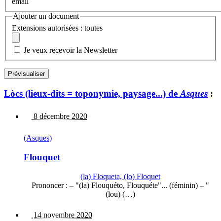
email
Ajouter un document
Extensions autorisées : toutes
Je veux recevoir la Newsletter
Lòcs (lieux-dits = toponymie, paysage...) de
Asques
:
8 décembre 2020
(Asques)
Flouquet
(la) Floqueta, (lo) Floquet
Prononcer : – "(la) Flouquéto, Flouquéte"... (féminin) – "
(lou) (…)
14 novembre 2020