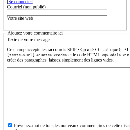
[
Se connecter
]
Courriel (non publié)
Votre site web
Ajoutez votre commentaire ici
Texte de votre message
Ce champ accepte les raccourcis SPIP
{{gras}}
{italique}
-*l
et le code HTML
[texte->url]
<quote>
<code>
<q>
<del>
<in
créer des paragraphes, laissez simplement des lignes vides.
Prévenez-moi de tous les nouveaux commentaires de cette discu