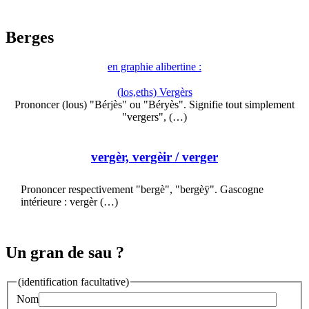
Berges
en graphie alibertine :
(los,eths) Vergèrs
Prononcer (lous) "Bérjès" ou "Béryès". Signifie tout simplement
"vergers", (…)
vergèr, vergèir
/ verger
Prononcer respectivement "bergè", "bergèÿ". Gascogne
intérieure : vergèr (…)
Un gran de sau ?
(identification facultative)
Nom