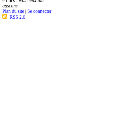
e Lòcs -
Nos lieux-dits
gascons
Plan du site
|
Se connecter
|
RSS 2.0