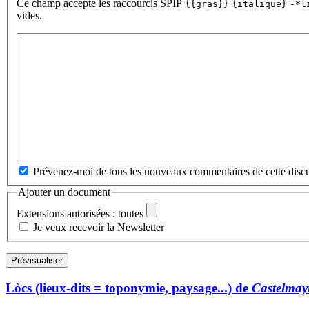
Ce champ accepte les raccourcis SPIP
{{gras}}
{italique}
-*l
vides.
Prévenez-moi de tous les nouveaux commentaires de cette discu
Ajouter un document
Extensions autorisées : toutes
Je veux recevoir la Newsletter
Lòcs (lieux-dits = toponymie, paysage...) de
Castelmay