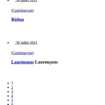
30 juillet 2021
(Castelmayran)
Rédon
30 juillet 2021
(Castelmayran)
Laurensous
Laurençons
1
2
3
4
5
6