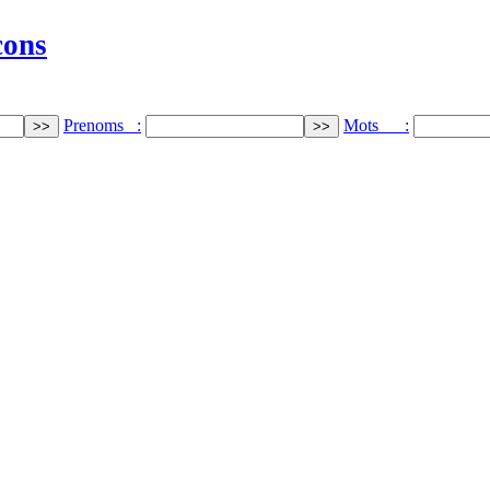
cons
Prenoms :
Mots :