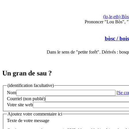
(lo,le,eth) Bòs
Prononcer "Lou Bòs", "
bòsc
/ bois
Dans le sens de "petite forêt". Dérivés : bos
Un gran de sau ?
(identification facultative)
Nom
[
Se co
Courriel (non publié)
Votre site web
Ajoutez votre commentaire ici
Texte de votre message