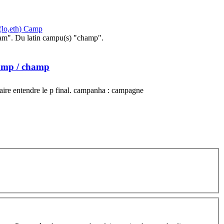
(lo,eth) Camp
am". Du latin campu(s) "champ".
amp
/ champ
ire entendre le p final. campanha : campagne