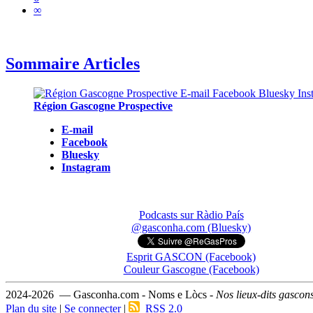
∞
Sommaire Articles
Région Gascogne Prospective
E-mail
Facebook
Bluesky
Instagram
Podcasts sur Ràdio País
@gasconha.com (Bluesky)
Esprit GASCON (Facebook)
Couleur Gascogne (Facebook)
2024-2026 — Gasconha.com - Noms e Lòcs -
Nos lieux-dits gascon
Plan du site
|
Se connecter
|
RSS 2.0