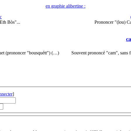
en graphie alibertine :
c
Eth Bòs"...
Prononcer "(lou) C
c
quet (prononcer "bousquétt") (…)
Souvent prononcé "cam", sans fa
nnecter
]