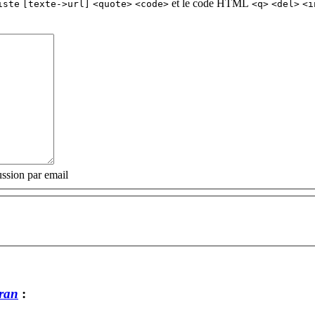
et le code HTML
iste
[texte->url]
<quote>
<code>
<q>
<del>
<i
ssion par email
ran
: