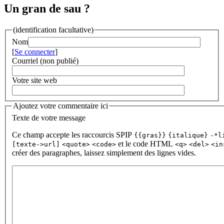
Un gran de sau ?
(identification facultative)
Nom
[
Se connecter
]
Courriel (non publié)
Votre site web
Ajoutez votre commentaire ici
Texte de votre message
Ce champ accepte les raccourcis SPIP
{{gras}}
{italique}
-*l
et le code HTML
[texte->url]
<quote>
<code>
<q>
<del>
<in
créer des paragraphes, laissez simplement des lignes vides.