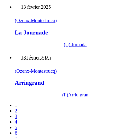
13 février 2025
(Ozenx-Montestrucq)
La Journade
(la) Jornada
13 février 2025
(Ozenx-Montestrucq)
Arriugrand
(l’)Arriu gran
1
2
3
4
5
6