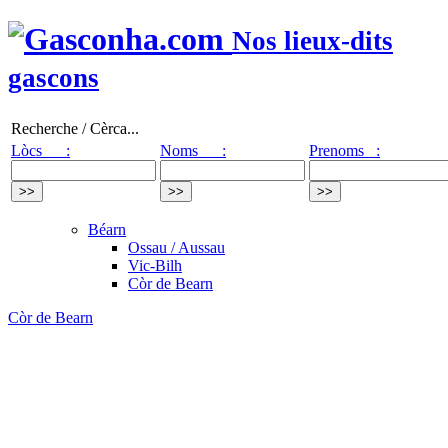
Nos lieux-dits
gascons
Recherche / Cèrca...
Lòcs :
Noms :
Prenoms :
Béarn
Ossau / Aussau
Vic-Bilh
Còr de Bearn
Còr de Bearn