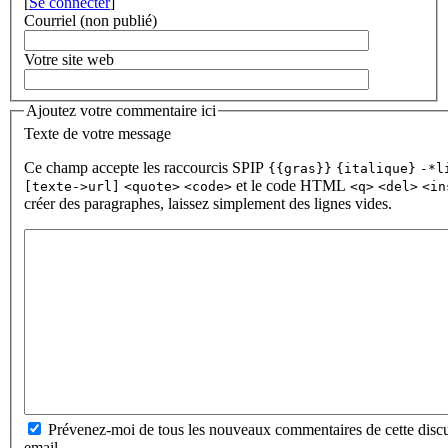
[
Se connecter
]
Courriel (non publié)
Votre site web
Ajoutez votre commentaire ici
Texte de votre message
Ce champ accepte les raccourcis SPIP
{{gras}}
{italique}
-*l
et le code HTML
[texte->url]
<quote>
<code>
<q>
<del>
<in
créer des paragraphes, laissez simplement des lignes vides.
Prévenez-moi de tous les nouveaux commentaires de cette discu
email