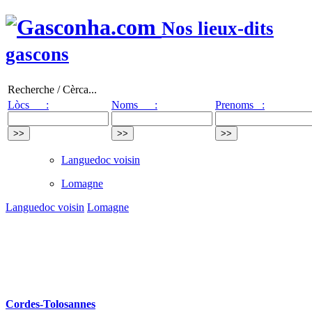
Nos lieux-dits
gascons
Recherche / Cèrca...
Lòcs :
Noms :
Prenoms :
Languedoc voisin
Lomagne
Languedoc voisin
Lomagne
Cordes-Tolosannes