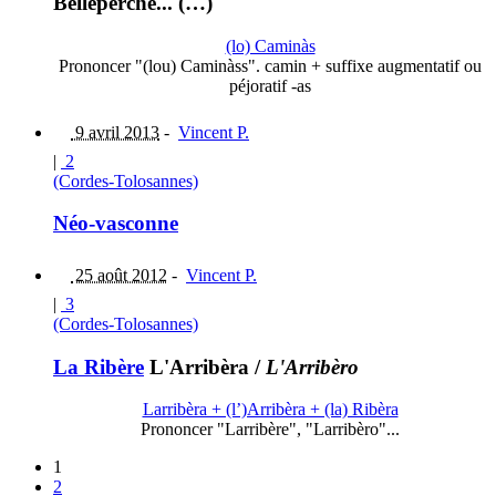
Belleperche... (…)
(lo) Caminàs
Prononcer "(lou) Caminàss". camin + suffixe augmentatif ou
péjoratif -as
9 avril 2013
-
Vincent P.
|
2
(Cordes-Tolosannes)
Néo-vasconne
25 août 2012
-
Vincent P.
|
3
(Cordes-Tolosannes)
La Ribère
L'Arribèra
/
L'Arribèro
Larribèra + (l’)Arribèra + (la) Ribèra
Prononcer "Larribère", "Larribèro"...
1
2