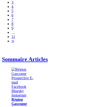
3
4
5
6
7
8
9
…
11
∞
Sommaire Articles
Région
Gascogne