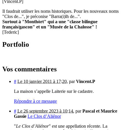
[Vincent.P]
Il faudrait utiliser les noms historiques. Pour les nouveaux noms
"Clos de...", je préconise "Barra(i)lh de...".
Surtout à "Monthòrt" qui a une "classe bilingue
français/gascon" et un "Musée de la Chalosse" !
[Tederic]
Portfolio
Vos commentaires
#
Le 10 janvier 2011 à 17:20
,
par
Vincent.P
La maison s’appelle Laiterie sur le cadastre.
Répondre à ce message
#
Le 26 septembre 2023 à 10:14
,
par
Pascal et Maurice
Gassie
Le Clos d’Aliénor
"
Le Clos d’Aliénor
" est une appellation récente. La