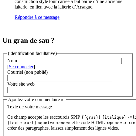
construction style tour carrée a fait partie d’une ancienne
laiterie, en lien avec la laiterie d’Arsague.
Répondre à ce message
Un gran de sau ?
(identification facultative)
Nom
[
Se connecter
]
Courriel (non publié)
Votre site web
Ajoutez votre commentaire ici
Texte de votre message
Ce champ accepte les raccourcis SPIP
{{gras}}
{italique}
-*l
et le code HTML
[texte->url]
<quote>
<code>
<q>
<del>
<in
créer des paragraphes, laissez simplement des lignes vides.