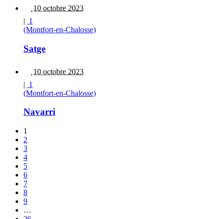
10 octobre 2023
|
1
(Montfort-en-Chalosse)
Satge
10 octobre 2023
|
1
(Montfort-en-Chalosse)
Navarri
1
2
3
4
5
6
7
8
9
…
26