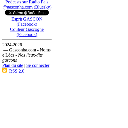
Podcasts sur Ràdio País
@gasconha.com (Bluesky)
Esprit GASCON
(Facebook)
Couleur Gascogne
(Facebook)
2024-2026
— Gasconha.com - Noms
e Lòcs -
Nos lieux-dits
gascons
Plan du site
|
Se connecter
|
RSS 2.0