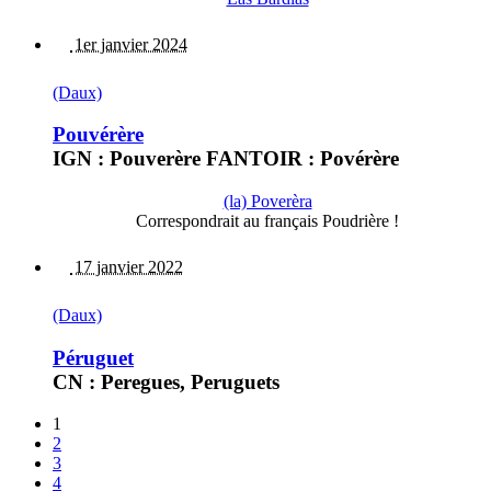
1er janvier 2024
(Daux)
Pouvérère
IGN : Pouverère FANTOIR : Povérère
(la) Poverèra
Correspondrait au français Poudrière !
17 janvier 2022
(Daux)
Péruguet
CN : Peregues, Peruguets
1
2
3
4