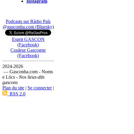
Instagram
Podcasts sur Ràdio País
@gasconha.com (Bluesky)
Esprit GASCON
(Facebook)
Couleur Gascogne
(Facebook)
2024-2026
— Gasconha.com - Noms
e Lòcs -
Nos lieux-dits
gascons
Plan du site
|
Se connecter
|
RSS 2.0