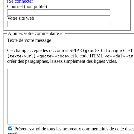
[
Se connecter
]
Courriel (non publié)
Votre site web
Ajoutez votre commentaire ici
Texte de votre message
Ce champ accepte les raccourcis SPIP
{{gras}}
{italique}
-*l
et le code HTML
[texte->url]
<quote>
<code>
<q>
<del>
<in
créer des paragraphes, laissez simplement des lignes vides.
Prévenez-moi de tous les nouveaux commentaires de cette discu