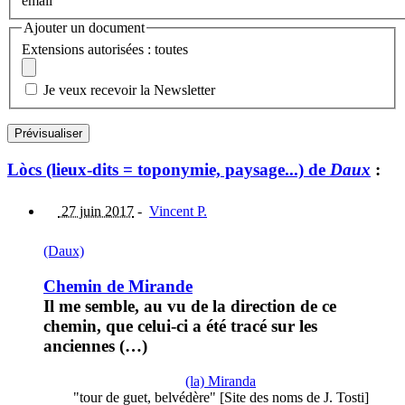
email
Ajouter un document
Extensions autorisées : toutes
Je veux recevoir la Newsletter
Lòcs (lieux-dits = toponymie, paysage...) de
Daux
:
27 juin 2017
-
Vincent P.
(Daux)
Chemin de Mirande
Il me semble, au vu de la direction de ce
chemin, que celui-ci a été tracé sur les
anciennes (…)
(la) Miranda
"tour de guet, belvédère" [Site des noms de J. Tosti]