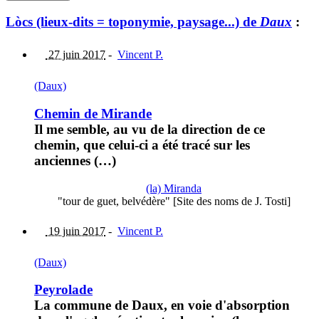
Lòcs (lieux-dits = toponymie, paysage...) de
Daux
:
27 juin 2017
-
Vincent P.
(Daux)
Chemin de Mirande
Il me semble, au vu de la direction de ce
chemin, que celui-ci a été tracé sur les
anciennes (…)
(la) Miranda
"tour de guet, belvédère" [Site des noms de J. Tosti]
19 juin 2017
-
Vincent P.
(Daux)
Peyrolade
La commune de Daux, en voie d'absorption