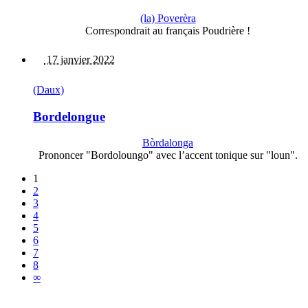
(la) Poverèra
Correspondrait au français Poudrière !
17 janvier 2022
(Daux)
Bordelongue
Bòrdalonga
Prononcer "Bordoloungo" avec l’accent tonique sur "loun".
1
2
3
4
5
6
7
8
∞