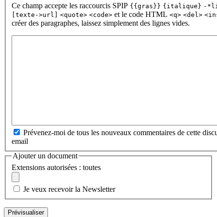
Ce champ accepte les raccourcis SPIP
{{gras}}
{italique}
-*l
et le code HTML
[texte->url]
<quote>
<code>
<q>
<del>
<in
créer des paragraphes, laissez simplement des lignes vides.
Prévenez-moi de tous les nouveaux commentaires de cette discu
email
Ajouter un document
Extensions autorisées : toutes
Je veux recevoir la Newsletter