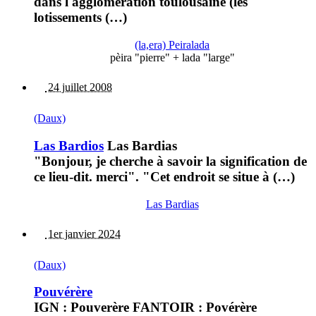
dans l'agglomération toulousaine (les
lotissements (…)
(la,era) Peiralada
pèira "pierre" + lada "large"
24 juillet 2008
(Daux)
Las Bardios
Las Bardias
"Bonjour, je cherche à savoir la signification de
ce lieu-dit. merci". "Cet endroit se situe à (…)
Las Bardias
1er janvier 2024
(Daux)
Pouvérère
IGN : Pouverère FANTOIR : Povérère