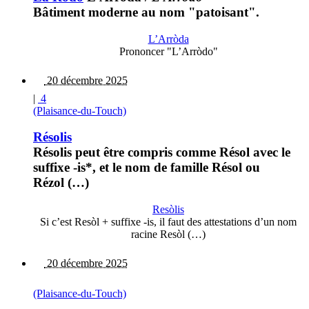
Bâtiment moderne au nom "patoisant".
L’Arròda
Prononcer "L’Arròdo"
20 décembre 2025
|
4
(Plaisance-du-Touch)
Résolis
Résolis peut être compris comme Résol avec le
suffixe -is*, et le nom de famille Résol ou
Rézol (…)
Resòlis
Si c’est Resòl + suffixe -is, il faut des attestations d’un nom
racine Resòl (…)
20 décembre 2025
(Plaisance-du-Touch)