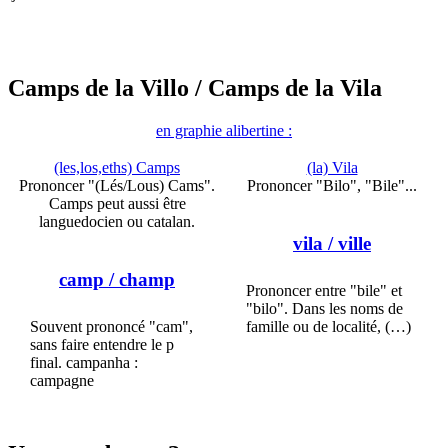
Camps de la Villo
/ Camps de la Vila
en graphie alibertine :
(les,los,eths) Camps
(la) Vila
Prononcer "(Lés/Lous) Cams".
Prononcer "Bilo", "Bile"...
Camps peut aussi être
languedocien ou catalan.
vila
/ ville
camp
/ champ
Prononcer entre "bile" et
"bilo". Dans les noms de
Souvent prononcé "cam",
famille ou de localité, (…)
sans faire entendre le p
final. campanha :
campagne