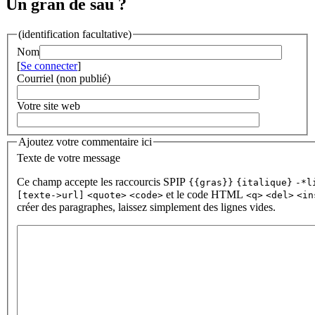
Un gran de sau ?
(identification facultative)
Nom
[
Se connecter
]
Courriel (non publié)
Votre site web
Ajoutez votre commentaire ici
Texte de votre message
Ce champ accepte les raccourcis SPIP
{{gras}}
{italique}
-*l
et le code HTML
[texte->url]
<quote>
<code>
<q>
<del>
<in
créer des paragraphes, laissez simplement des lignes vides.