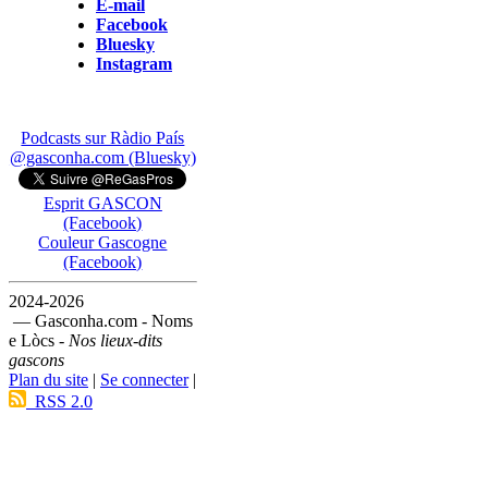
E-mail
Facebook
Bluesky
Instagram
Podcasts sur Ràdio País
@gasconha.com (Bluesky)
Esprit GASCON
(Facebook)
Couleur Gascogne
(Facebook)
2024-2026
— Gasconha.com - Noms
e Lòcs -
Nos lieux-dits
gascons
Plan du site
|
Se connecter
|
RSS 2.0