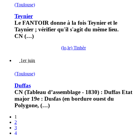
(Toulouse)
Teynier
Le FANTOIR donne à la fois Teynier et le
Taynier ; vérifier qu'il s'agit du même lieu.
CN (…)
(lo,le) Tinhèr
1er juin
(Toulouse)
Duffas
CN (Tableau d’assemblage - 1830) : Duffas Etat
major 19e : Dusfas (en bordure ouest du
Polygone, (…)
1
2
3
4