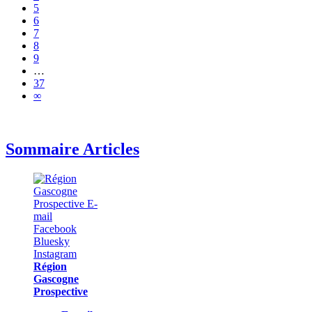
5
6
7
8
9
…
37
∞
Sommaire Articles
Région
Gascogne
Prospective