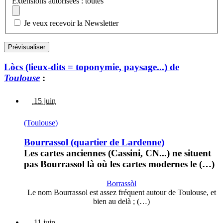
Extensions autorisées : toutes
Je veux recevoir la Newsletter
Lòcs (lieux-dits = toponymie, paysage...) de
Toulouse
:
15 juin
(Toulouse)
Bourrassol (quartier de Lardenne)
Les cartes anciennes (Cassini, CN...) ne situent
pas Bourrassol là où les cartes modernes le (…)
Borrassòl
Le nom Bourrassol est assez fréquent autour de Toulouse, et
bien au delà ; (…)
11 juin