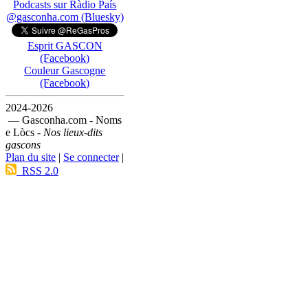
Podcasts sur Ràdio País
@gasconha.com (Bluesky)
Esprit GASCON
(Facebook)
Couleur Gascogne
(Facebook)
2024-2026
— Gasconha.com - Noms
e Lòcs -
Nos lieux-dits
gascons
Plan du site
|
Se connecter
|
RSS 2.0