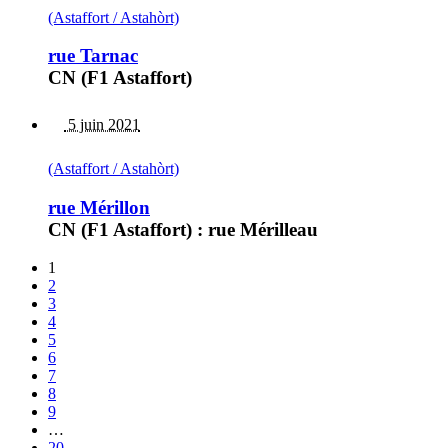
(Astaffort / Astahòrt)
rue Tarnac
CN (F1 Astaffort)
5 juin 2021
(Astaffort / Astahòrt)
rue Mérillon
CN (F1 Astaffort) : rue Mérilleau
1
2
3
4
5
6
7
8
9
…
20