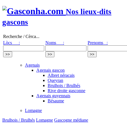
Nos lieux-dits
gascons
Recherche / Cèrca...
Lòcs :
Noms :
Prenoms :
Agenais
Agenais gascon
Albret néracais
Queyran
Brulhois / Brulhés
Rive droite gasconne
Agenais guyennais
Bésaume
Lomagne
Brulhois / Brulhés
Lomagne
Gascogne médiane