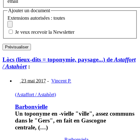
email
Ajouter un document
Extensions autorisées : toutes
Je veux recevoir la Newsletter
Lòcs (lieux-dits = toponymie, paysage...) de
Astaffort
/ Astahòrt
:
23 mai 2017
-
Vincent P.
(Astaffort / Astahòrt)
Barbonvielle
Un toponyme en -vielle "ville", assez communs
dans le "Gers", en fait en Gascogne
centrale, (…)
Barbonviela