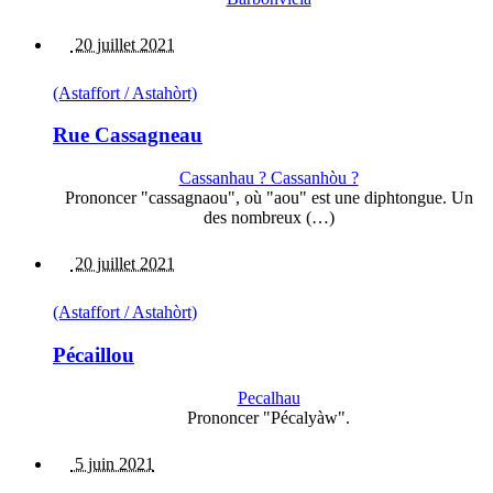
20 juillet 2021
(Astaffort / Astahòrt)
Rue Cassagneau
Cassanhau ? Cassanhòu ?
Prononcer "cassagnaou", où "aou" est une diphtongue. Un
des nombreux (…)
20 juillet 2021
(Astaffort / Astahòrt)
Pécaillou
Pecalhau
Prononcer "Pécalyàw".
5 juin 2021