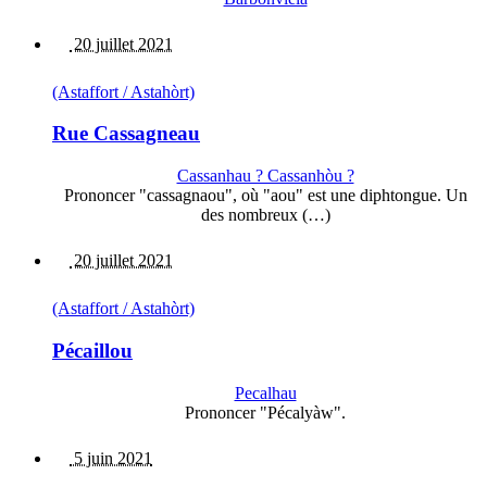
20 juillet 2021
(Astaffort / Astahòrt)
Rue Cassagneau
Cassanhau ? Cassanhòu ?
Prononcer "cassagnaou", où "aou" est une diphtongue. Un
des nombreux (…)
20 juillet 2021
(Astaffort / Astahòrt)
Pécaillou
Pecalhau
Prononcer "Pécalyàw".
5 juin 2021