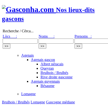
Nos lieux-dits
gascons
Recherche / Cèrca...
Lòcs :
Noms :
Prenoms :
Agenais
Agenais gascon
Albret néracais
Queyran
Brulhois / Brulhés
Rive droite gasconne
Agenais guyennais
Bésaume
Lomagne
Brulhois / Brulhés
Lomagne
Gascogne médiane