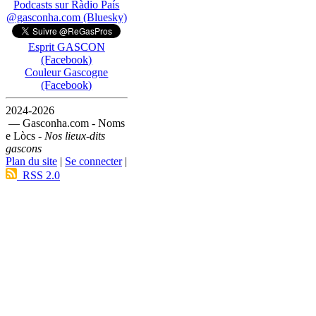
Podcasts sur Ràdio País
@gasconha.com (Bluesky)
Esprit GASCON
(Facebook)
Couleur Gascogne
(Facebook)
2024-2026
— Gasconha.com - Noms
e Lòcs -
Nos lieux-dits
gascons
Plan du site
|
Se connecter
|
RSS 2.0