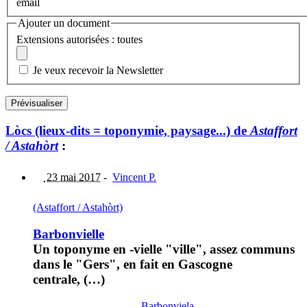
email
Ajouter un document
Extensions autorisées : toutes
Je veux recevoir la Newsletter
Lòcs (lieux-dits = toponymie, paysage...) de
Astaffort
/ Astahòrt
:
23 mai 2017
-
Vincent P.
(Astaffort / Astahòrt)
Barbonvielle
Un toponyme en -vielle "ville", assez communs
dans le "Gers", en fait en Gascogne
centrale, (…)
Barbonviela