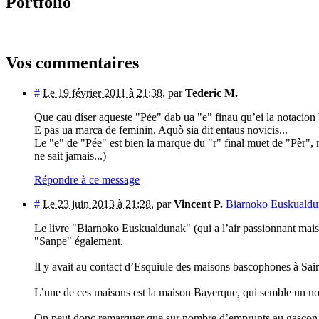
Portfolio
Vos commentaires
#
Le 19 février 2011 à 21:38
,
par
Tederic M.
Que cau díser aqueste "Pée" dab ua "e" finau qu’ei la notacion 
E pas ua marca de feminin. Aquò sia dit entaus novicis...
Le "e" de "Pée" est bien la marque du "r" final muet de "Pèr", 
ne sait jamais...)
Répondre à ce message
#
Le 23 juin 2013 à 21:28
,
par
Vincent P.
Biarnoko Euskuald
Le livre "Biarnoko Euskualdunak" (qui a l’air passionnant mais
"Sanpe" également.
Il y avait au contact d’Esquiule des maisons bascophones à Saint
L’une de ces maisons est la maison Bayerque, qui semble un no
On peut donc remarquer que sur nombre d’emprunts au gascon, le b