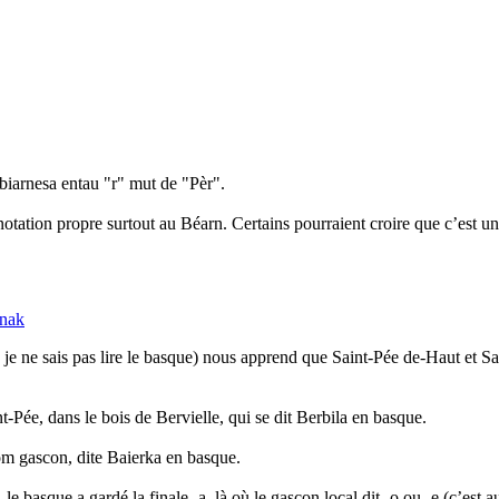
biarnesa entau "r" mut de "Pèr".
notation propre surtout au Béarn. Certains pourraient croire que c’est u
unak
 je ne sais pas lire le basque) nous apprend que Saint-Pée de-Haut et 
-Pée, dans le bois de Bervielle, qui se dit Berbila en basque.
m gascon, dite Baierka en basque.
asque a gardé la finale -a, là où le gascon local dit -o ou -e (c’est au