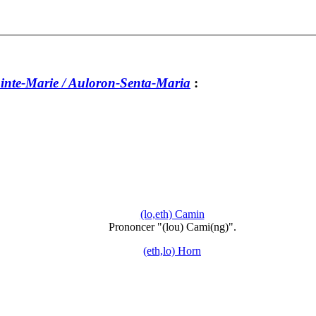
inte-Marie / Auloron-Senta-Maria
:
(lo,eth) Camin
Prononcer "(lou) Cami(ng)".
(eth,lo) Horn