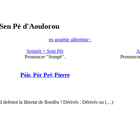
 Sen Pè d'Aoulorou
en graphie alibertine :
Sempèr + Sent Pèr
A
Prononcer "Sempè".
Prononce
Pèir, Pèr Peÿ Pierre
d defenot la libertat de Bordèu ! Dérivés : Dérivés ou (…)