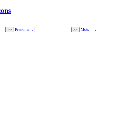
cons
Prenoms :
Mots :