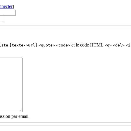
nnecter
]
et le code HTML
iste
[texte->url]
<quote>
<code>
<q>
<del>
<i
ssion par email