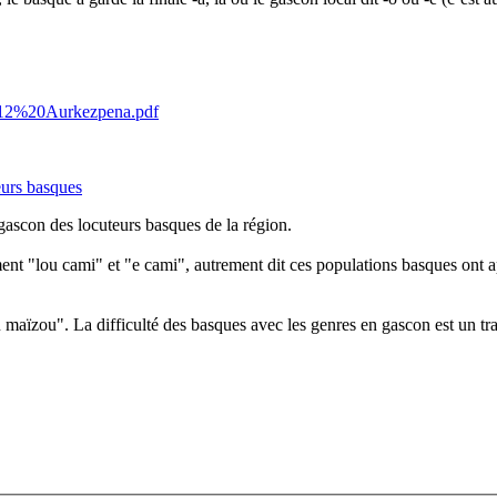
30412%20Aurkezpena.pdf
eurs basques
gascon des locuteurs basques de la région.
t "lou cami" et "e cami", autrement dit ces populations basques ont app
aïzou". La difficulté des basques avec les genres en gascon est un tr