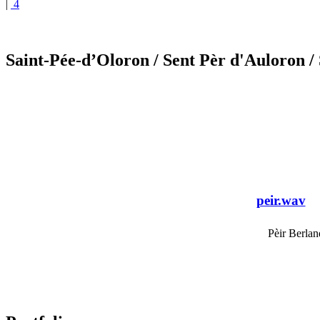
|
4
Saint-Pée-d’Oloron
/ Sent Pèr d'Auloron
/
peir.wav
Pèir Berlan