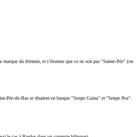
ne marque du féminin, et s’étonner que ce ne soit pas "Sainte-Pée" (on
Saint-Pée-de-Bas se disaient en basque "Senpe Gaina" et "Senpe Pea".
ssi le cas à Bardos dans un contexte bilingue).