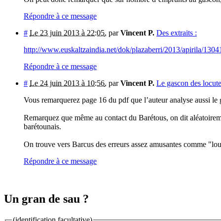
Répondre à ce message
#
Le 23 juin 2013 à 22:05
,
par
Vincent P.
Des extraits :
http://www.euskaltzaindia.net/dok/plazaberri/2013/apirila/1
Répondre à ce message
#
Le 24 juin 2013 à 10:56
,
par
Vincent P.
Le gascon des locut
Vous remarquerez page 16 du pdf que l’auteur analyse aussi le 
Remarquez que même au contact du Barétous, on dit aléatoiremen
barétounais.
On trouve vers Barcus des erreurs assez amusantes comme "lou m
Répondre à ce message
Un gran de sau ?
(identification facultative)