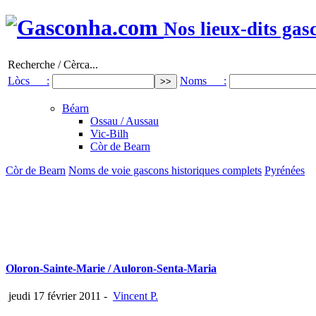
Nos lieux-dits gas
Recherche / Cèrca...
Lòcs :
Noms :
Béarn
Ossau / Aussau
Vic-Bilh
Còr de Bearn
Còr de Bearn
Noms de voie gascons historiques complets
Pyrénées
Oloron-Sainte-Marie / Auloron-Senta-Maria
jeudi 17 février 2011
-
Vincent P.