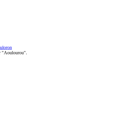
uloron
r "Aoulourou".