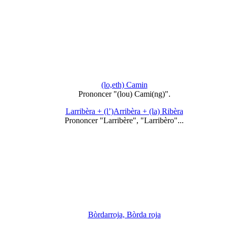
(lo,eth) Camin
Prononcer "(lou) Cami(ng)".
Larribèra + (l’)Arribèra + (la) Ribèra
Prononcer "Larribère", "Larribèro"...
Bòrdarroja, Bòrda roja