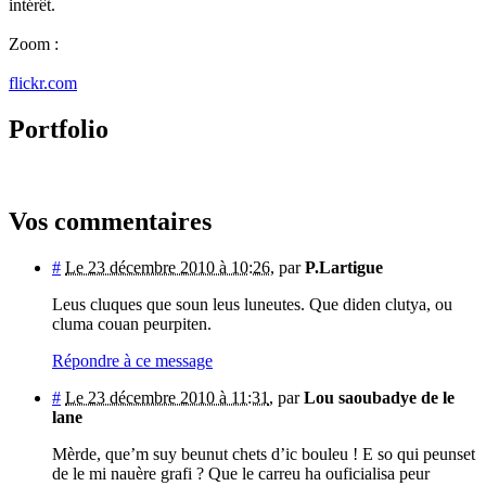
intérêt.
Zoom :
flickr.com
Portfolio
Vos commentaires
#
Le 23 décembre 2010 à 10:26
,
par
P.Lartigue
Leus cluques que soun leus luneutes. Que diden clutya, ou
cluma couan peurpiten.
Répondre à ce message
#
Le 23 décembre 2010 à 11:31
,
par
Lou saoubadye de le
lane
Mèrde, que’m suy beunut chets d’ic bouleu ! E so qui peunset
de le mi nauère grafi ? Que le carreu ha ouficialisa peur