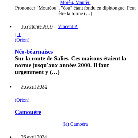
Morèu, Maurèu
Prononcer "Mourèou", "èou" étant fondu en diphtongue. Peut
être la forme (…)
16 octobre 2010
-
Vincent P.
|
1
(Orion)
Néo-béarnaises
Sur la route de Salies. Ces maisons étaient la
norme jusqu'aux années 2000. Il faut
urgemment y (…)
26 avril 2024
(Orion)
Camouère
(la) Camoèra
26 avril 2024