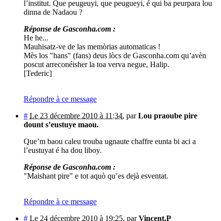
l’institut. Que peugeuyi, que peugueyi, é qui ba peurpara lou
dinna de Nadaou ?
Réponse de Gasconha.com :
He he...
Mauhisatz-ve de las memòrias automaticas !
Mès los "hans" (fans) deus lòcs de Gasconha.com qu’avèn
poscut arreconéisher la toa verva negue, Halip.
[Tederic]
Répondre à ce message
#
Le 23 décembre 2010 à 11:34
,
par
Lou praoube pire
dount s’eustuye maou.
Que’m baou caleu trouba ugnaute chaffre eunta bi aci a
l’eustuyat é ha dou liboy.
Réponse de Gasconha.com :
"Maishant pire" e tot aquò qu’es dejà esventat.
Répondre à ce message
#
Le 24 décembre 2010 à 19:25
,
par
Vincent.P