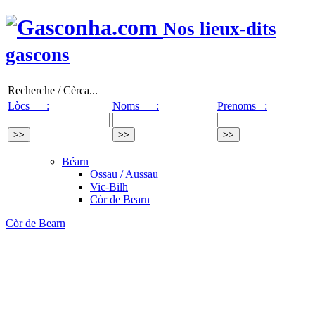
Nos lieux-dits
gascons
Recherche / Cèrca...
Lòcs :
Noms :
Prenoms :
Béarn
Ossau / Aussau
Vic-Bilh
Còr de Bearn
Còr de Bearn