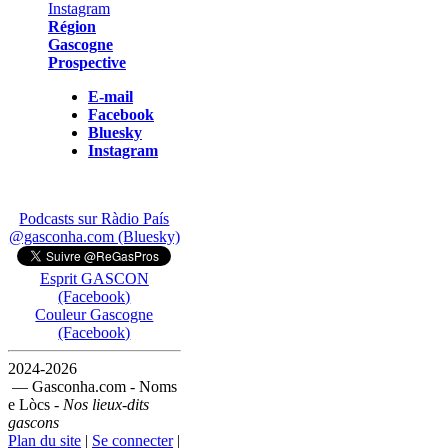
Région
Gascogne
Prospective
E-mail
Facebook
Bluesky
Instagram
Podcasts sur Ràdio País
@gasconha.com (Bluesky)
Esprit GASCON
(Facebook)
Couleur Gascogne
(Facebook)
2024-2026
— Gasconha.com - Noms
e Lòcs -
Nos lieux-dits
gascons
Plan du site
|
Se connecter
|