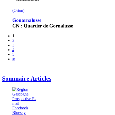
(Orion)
Gouarnalusse
CN : Quartier de Gornalusse
1
2
3
4
5
∞
Sommaire Articles