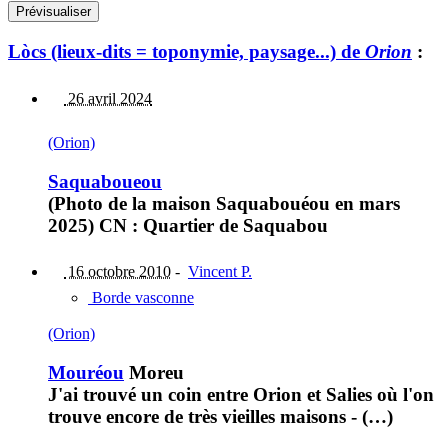
Lòcs (lieux-dits = toponymie, paysage...) de
Orion
:
26 avril 2024
(Orion)
Saquaboueou
(Photo de la maison Saquabouéou en mars
2025) CN : Quartier de Saquabou
16 octobre 2010
-
Vincent P.
Borde vasconne
(Orion)
Mouréou
Moreu
J'ai trouvé un coin entre Orion et Salies où l'on
trouve encore de très vieilles maisons - (…)