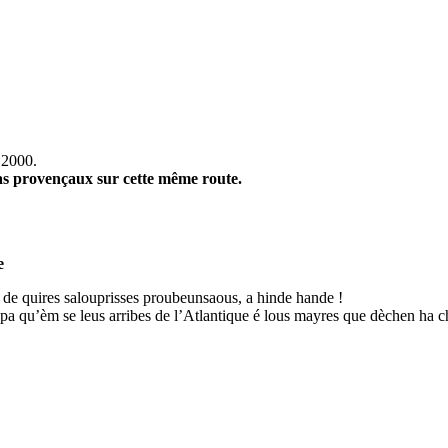
 2000.
as provençaux sur cette même route.
e
 de quires salouprisses proubeunsaous, a hinde hande !
pa qu’èm se leus arribes de l’Atlantique é lous mayres que dèchen ha ch