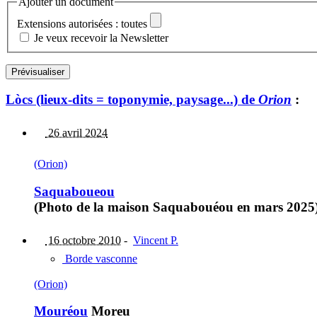
Ajouter un document
Extensions autorisées : toutes
Je veux recevoir la Newsletter
Lòcs (lieux-dits = toponymie, paysage...) de
Orion
:
26 avril 2024
(Orion)
Saquaboueou
(Photo de la maison Saquabouéou en mars 2025
16 octobre 2010
-
Vincent P.
Borde vasconne
(Orion)
Mouréou
Moreu