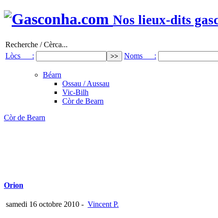
Nos lieux-dits gas
Recherche / Cèrca...
Lòcs :
Noms :
Béarn
Ossau / Aussau
Vic-Bilh
Còr de Bearn
Còr de Bearn
Orion
samedi 16 octobre 2010
-
Vincent P.