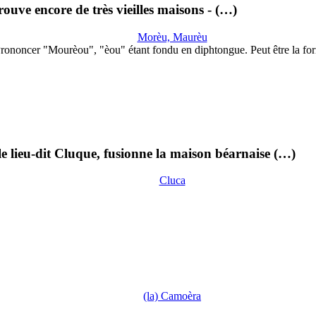
rouve encore de très vieilles maisons - (…)
Morèu, Maurèu
rononcer "Mourèou", "èou" étant fondu en diphtongue. Peut être la f
e lieu-dit Cluque, fusionne la maison béarnaise (…)
Cluca
(la) Camoèra