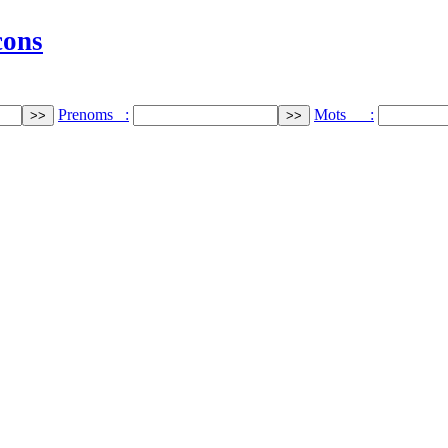
cons
Prenoms :
Mots :