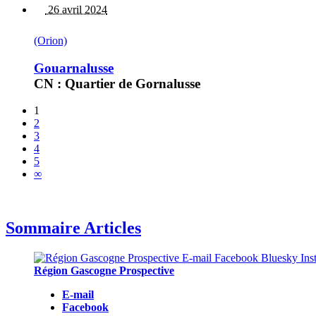
26 avril 2024
(Orion)
Gouarnalusse
CN : Quartier de Gornalusse
1
2
3
4
5
∞
Sommaire Articles
Région Gascogne Prospective
E-mail
Facebook