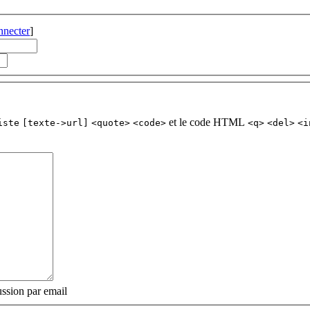
nnecter
]
et le code HTML
iste
[texte->url]
<quote>
<code>
<q>
<del>
<i
ssion par email